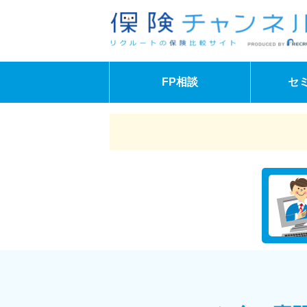
FP相談
セ