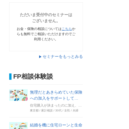
ただいま受付中のセミナーは
ございません。
お金・保険の相談については
こちら
か
らも無料でご相談いただけますのでご
利用ください。
セミナーをもっとみる
FP相談体験談
無理だとあきらめていた保険
への加入をサポートして…
住宅購入が決まったのに加え、第2子が生まれるにあたって資金計画を考えなくてはと思っていたとき、SNSで保険チャンネルのFP相談の広告を見ました。 賃貸マンションに住みながら、いいマンションがあれば買いたいと思って探していて、ちょうど購入するマンションが決まって契約を済ませたばかりのタイミングだったと思います。 実はマンションの仲介会社から紹介されたFPさんに資金計画の相談をして、月々これくらいなら無理なく返済できそうだと言われていたのですが、それでももう一人、誰かに相談して意見を聞きたい、でもお金を払ってまでは……と思っていたので、無料で相談できるなら、と申し込みをしました。
東京都 / 家計相談 / 30代 / 女性 / 夫婦
結婚を機に住宅ローンと生命