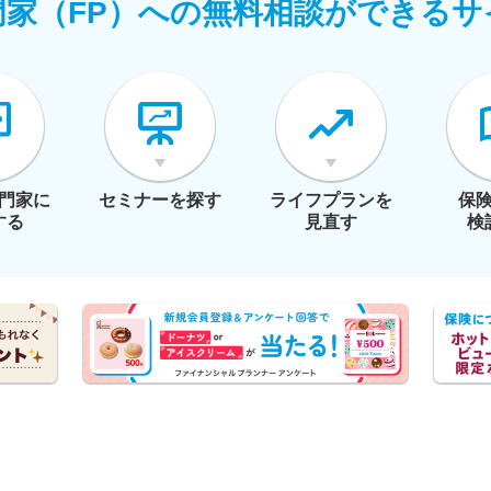
門家（FP）への無料相談ができるサ
門家に
セミナーを探す
ライフプランを
保
する
見直す
検