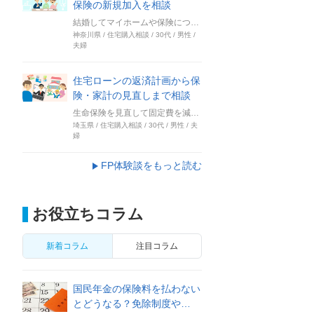
保険の新規加入を相談
結婚してマイホームや保険について考えるようになったのがきっかけでした。 相談したころは、家を建てるための土地を探していて、自分はどれくらいの予算で家を建てられるのだろう、自分の収入でどれくらいの住宅ローンが組めるのだろうと、知りたいことが増えてきた時期でもありました。 また、夫婦ふたりとも生命保険には加入していなかったのですが、結婚を機に加入しようと思っていたので、それについて第三者のアドバイスが欲しいと思っていたのもきっかけのひとつ。 インターネットでこれらのことを検索していたとき、保険チャンネルのFP相談について知り、相談してみようと思いました。
神奈川県 / 住宅購入相談 / 30代 / 男性 /
夫婦
住宅ローンの返済計画から保
険・家計の見直しまで相談
生命保険を見直して固定費を減らしたいと考えていて、インターネットで情報収集をしていたとき、こちらのFP相談のことを知りました。 ちょうど住宅購入を控えていたこともあって住宅ローンについてもアドバイスをもらいつつ、家計、ライフプラン、資産運用とお金のこと全般について相談しました。
埼玉県 / 住宅購入相談 / 30代 / 男性 / 夫
婦
FP体験談をもっと読む
お役立ちコラム
新着コラム
注目コラム
国民年金の保険料を払わない
とどうなる？免除制度や…