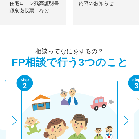
・住宅ローン残高証明書
内容のお知らせ
・源泉徴収票 など
相談ってなにをするの？
FP相談で行う3つのこと
step
ste
2
3