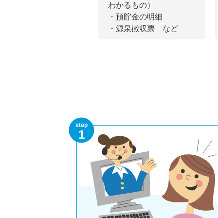
わかるもの）
・預貯金の明細
・源泉徴収票 など
step
1