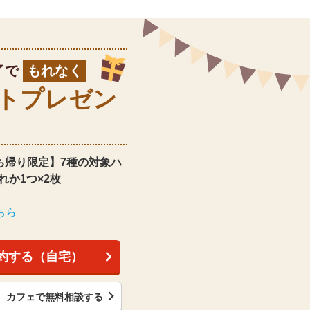
了で
もれなく
ト
プレゼン
ち帰り限定】
7種の対象ハ
れか1つ×2枚
ちら
約する（自宅）
カフェで無料相談する