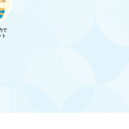
約で
ント