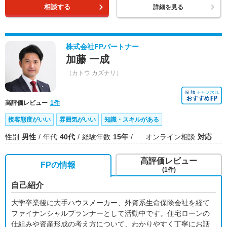
相談する
詳細を見る
株式会社FPパートナー
加藤 一成
（カトウ カズナリ）
高評価レビュー
1件
接客態度がいい
雰囲気がいい
知識・スキルがある
性別
男性
年代
40代
経験年数
15年
オンライン相談
対応
高評価レビュー
FPの情報
(1件)
自己紹介
大学卒業後に大手ハウスメーカー、外資系生命保険会社を経て
ファイナンシャルプランナーとして活動中です。住宅ローンの
仕組みや資産形成の考え方について、わかりやすく丁寧にお話