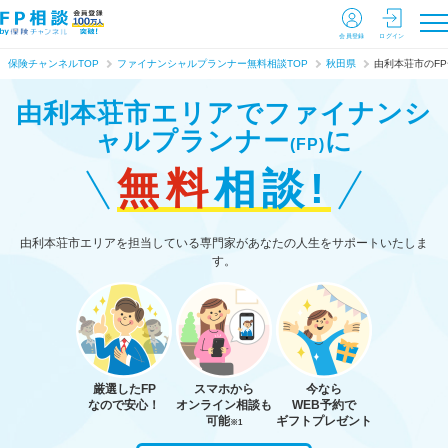
会員登録
ログイン
保険チャンネルTOP
ファイナンシャルプランナー無料相談TOP
秋田県
由利本荘市のF
由利本荘市エリアで
ファイナンシ
ャルプランナー
に
(FP)
無料
相談!
由利本荘市エリアを担当している専門家があなたの人生をサポートいたしま
す。
厳選したFP
スマホから
今なら
なので安心！
オンライン相談も
WEB予約で
可能
ギフトプレゼント
※1