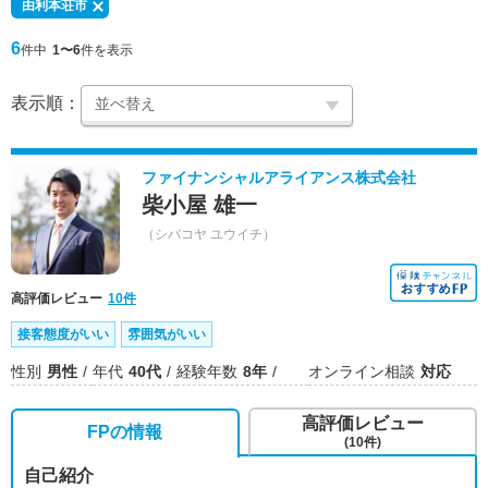
由利本荘市
6
件中
1〜6
件を表示
表示順：
ファイナンシャルアライアンス株式会社
柴小屋 雄一
（シバコヤ ユウイチ）
高評価レビュー
10件
接客態度がいい
雰囲気がいい
性別
男性
年代
40代
経験年数
8年
オンライン相談
対応
高評価レビュー
FPの情報
(10件)
自己紹介