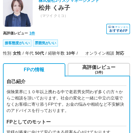
株式会社Jリスクマネージメント
松井 くみ子
（マツイ クミコ）
高評価レビュー
3件
接客態度がいい
雰囲気がいい
性別
女性
年代
50代
経験年数
10年
オンライン相談
対応
高評価レビュー
FPの情報
(3件)
自己紹介
保険業界に１０年以上携わる中で老若男女問わず多くの方々か
らご相談を頂いております。社会の変化と一緒に中立の立場で
なくお客様に寄り添うFPです。お金の悩みや相続など不安解決
のアドバイスを行っております。
FPとしてのモットー
皆様が将来に向けて安心できる提案を心がけております。