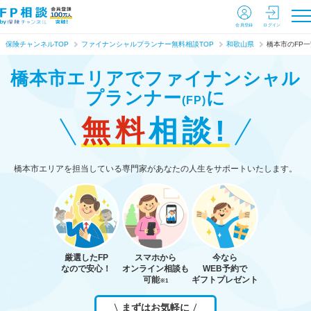
会員登録
ログイン
保険チャンネルTOP
ファイナンシャルプランナー無料相談TOP
和歌山県
橋本市のFP一
橋本市エリアで
ファイナンシャル
プランナー
に
(FP)
無料
相談!
橋本市エリアを担当している専門家があなたの人生をサポートいたします。
厳選したFP
スマホから
今なら
なので安心！
オンライン相談も
WEB予約で
可能
ギフトプレゼント
※1
まずはお気軽に