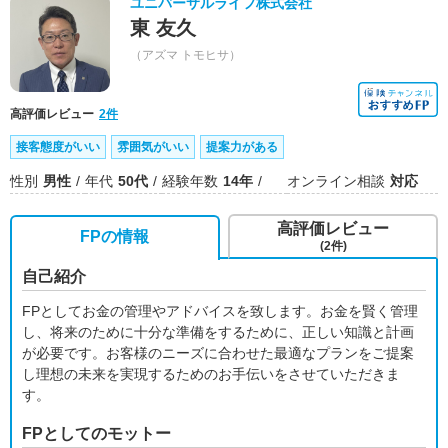
ユニバーサルライフ株式会社
東 友久
（アズマ トモヒサ）
高評価レビュー
2件
接客態度がいい
雰囲気がいい
提案力がある
性別
男性
年代
50代
経験年数
14年
オンライン相談
対応
高評価レビュー
FPの情報
(2件)
自己紹介
FPとしてお金の管理やアドバイスを致します。お金を賢く管理
し、将来のために十分な準備をするために、正しい知識と計画
が必要です。お客様のニーズに合わせた最適なプランをご提案
し理想の未来を実現するためのお手伝いをさせていただきま
す。
FPとしてのモットー