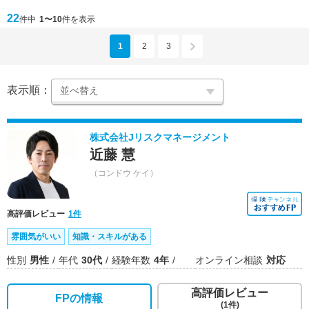
22
件中
1〜10
件を表示
1
2
3
表示順：
株式会社Jリスクマネージメント
近藤 慧
（コンドウ ケイ）
高評価レビュー
1件
雰囲気がいい
知識・スキルがある
性別
男性
年代
30代
経験年数
4年
オンライン相談
対応
高評価レビュー
FPの情報
(1件)