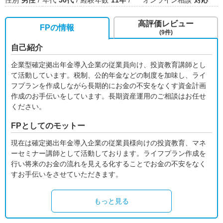
性別
男性
年代
50代
経験年数
11年
オンライン相談
対応
高評価レビュー
FPの情報
(9件)
自己紹介
企業型確定拠出年金導入企業の従業員向け、投資教育講師とし
て活動しています。税制、公的年金などの制度を加味し、ライ
フプランを作成しながら長期的にお金の不安をなくす資金計画
作成のお手伝いをしています。長期資産運用のご相談はお任せ
ください。
FPとしてのモットー
現在は確定拠出年金導入企業の従業員様向けの投資教育、マネ
ーセミナー講師として活動しております。ライフプラン作成を
行い将来のお金の流れを見える化することでお金の不安をなく
すお手伝いをさせていただきます。
もっと見る