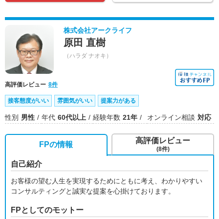
株式会社アークライフ
原田 直樹
（ハラダ ナオキ）
高評価レビュー
8件
接客態度がいい
雰囲気がいい
提案力がある
性別
男性
年代
60代以上
経験年数
21年
オンライン相談
対応
高評価レビュー
FPの情報
(8件)
自己紹介
お客様の望む人生を実現するためにともに考え、わかりやすい
コンサルティングと誠実な提案を心掛けております。
FPとしてのモットー