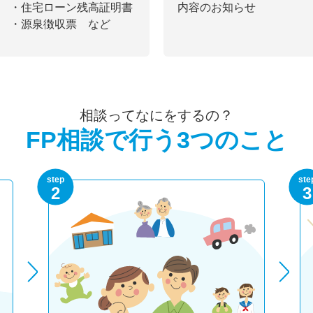
・住宅ローン残高証明書
内容のお知らせ
・源泉徴収票 など
相談ってなにをするの？
FP相談で行う3つのこと
step
ste
2
3