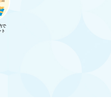
約で
ント