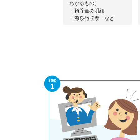
わかるもの）
・預貯金の明細
・源泉徴収票 など
step
1