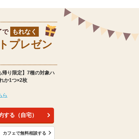
了で
もれなく
ト
プレゼン
ち帰り限定】
7種の対象ハ
れか1つ×2枚
ちら
約する（自宅）
カフェで無料相談する