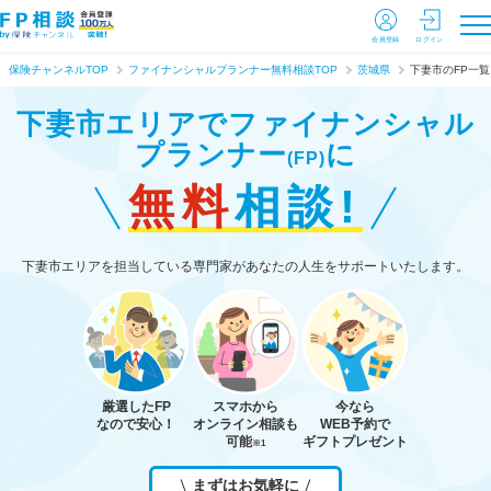
会員登録
ログイン
保険チャンネルTOP
ファイナンシャルプランナー無料相談TOP
茨城県
下妻市のFP一覧
下妻市エリアで
ファイナンシャル
プランナー
に
(FP)
無料
相談!
下妻市エリアを担当している専門家があなたの人生をサポートいたします。
厳選したFP
スマホから
今なら
なので安心！
オンライン相談も
WEB予約で
可能
ギフトプレゼント
※1
まずはお気軽に