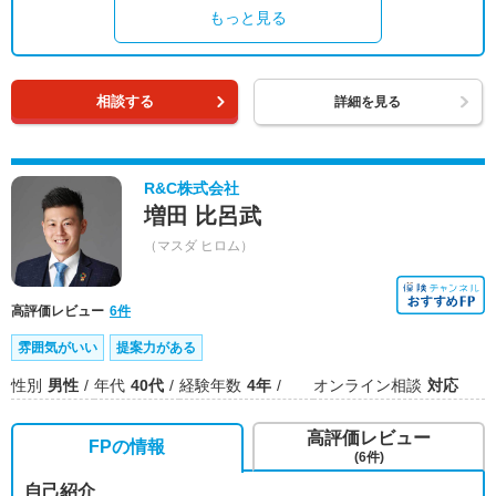
もっと見る
相談する
詳細を見る
R&C株式会社
増田 比呂武
（マスダ ヒロム）
高評価レビュー
6件
雰囲気がいい
提案力がある
性別
男性
年代
40代
経験年数
4年
オンライン相談
対応
高評価レビュー
FPの情報
(6件)
自己紹介