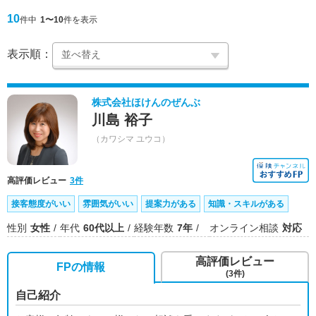
10
件中
1〜10
件を表示
表示順：
株式会社ほけんのぜんぶ
川島 裕子
（カワシマ ユウコ）
高評価レビュー
3件
接客態度がいい
雰囲気がいい
提案力がある
知識・スキルがある
性別
女性
年代
60代以上
経験年数
7年
オンライン相談
対応
高評価レビュー
FPの情報
(3件)
自己紹介