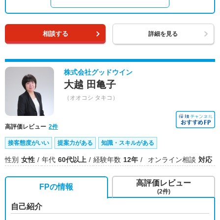
相談する
詳細を見る
株式会社グッドウイン
大越 田亀子
（オオコシ タキコ）
高評価レビュー
2件
接客態度がいい
提案力がある
知識・スキルがある
性別
女性
年代
60代以上
経験年数
12年
オンライン相談
対応
高評価レビュー
FPの情報
(2件)
自己紹介