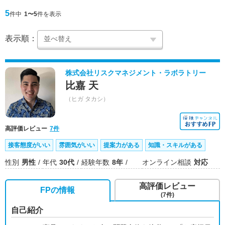
5
件中
1〜5
件を表示
表示順：
株式会社リスクマネジメント・ラボラトリー
比嘉 天
（ヒガ タカシ）
高評価レビュー
7件
接客態度がいい
雰囲気がいい
提案力がある
知識・スキルがある
性別
男性
年代
30代
経験年数
8年
オンライン相談
対応
高評価レビュー
FPの情報
(7件)
自己紹介