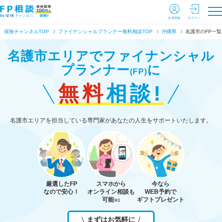
会員登録
ログイン
保険チャンネルTOP
ファイナンシャルプランナー無料相談TOP
沖縄県
名護市のFP一覧
名護市エリアで
ファイナンシャル
プランナー
に
(FP)
無料
相談!
名護市エリアを担当している専門家があなたの人生をサポートいたします。
厳選したFP
スマホから
今なら
なので安心！
オンライン相談も
WEB予約で
可能
ギフトプレゼント
※1
まずはお気軽に