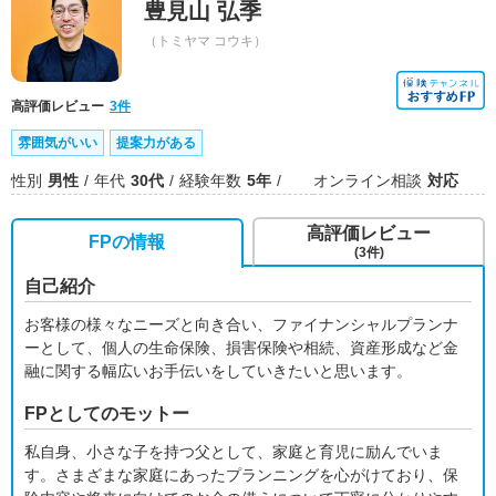
豊見山 弘季
（トミヤマ コウキ）
高評価レビュー
3件
雰囲気がいい
提案力がある
性別
男性
年代
30代
経験年数
5年
オンライン相談
対応
高評価レビュー
FPの情報
(3件)
自己紹介
お客様の様々なニーズと向き合い、ファイナンシャルプランナ
ーとして、個人の生命保険、損害保険や相続、資産形成など金
融に関する幅広いお手伝いをしていきたいと思います。
FPとしてのモットー
私自身、小さな子を持つ父として、家庭と育児に励んでいま
す。さまざまな家庭にあったプランニングを心がけており、保