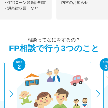
・住宅ローン残高証明書
内容のお知らせ
・源泉徴収票 など
相談ってなにをするの？
FP相談で行う3つのこと
step
ste
2
3