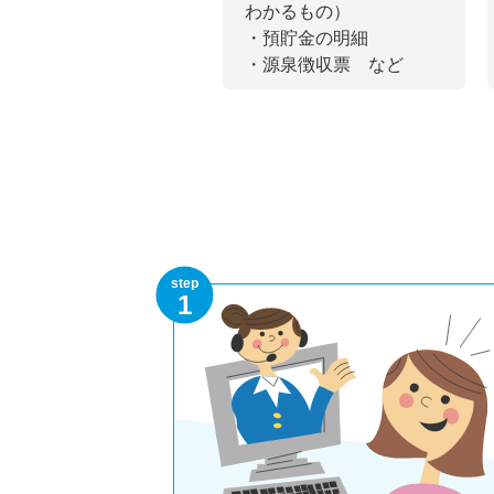
わかるもの）
・預貯金の明細
・源泉徴収票 など
step
1