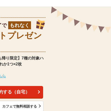
了で
もれなく
ト
プレゼン
ち帰り限定】
7種の対象ハ
れか1つ×2枚
ちら
約する（自宅）
カフェで無料相談する