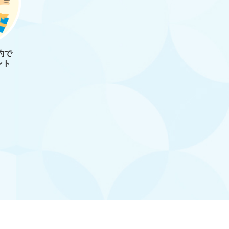
約で
ント