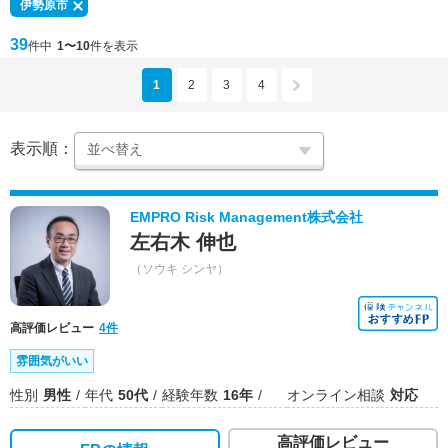
伊勢原市
39
件中
1〜10
件を表示
1
2
3
4
表示順：
EMPRO Risk Management株式会社
左右木 伸也
（ソウキ シンヤ）
高評価レビュー
4件
雰囲気がいい
性別
男性
年代
50代
経験年数
16年
オンライン相談
対応
高評価レビュー