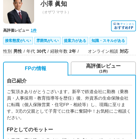
小澤 眞知
（オザワ マサト）
高評価レビュー
1件
接客態度がいい
雰囲気がいい
提案力がある
知識・スキルがある
性別
男性
年代
30代
経験年数
2年
オンライン相談
対応
高評価レビュー
FPの情報
(1件)
自己紹介
ご覧頂きありがとうございます。新卒で鉄道会社に勤務（乗務
員・人事採用・教育指導等を歴任）後、外資系の生命保険会社
に転職（個人保険営業・住宅FP・相続等）し、現職に至りま
す。3児の父親として子育てに仕事に奮闘中！お気軽にご相談く
ださい。
FPとしてのモットー