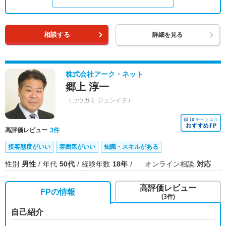
相談する
詳細を見る
株式会社アーク・ネット
郷上 淳一
（ゴウガミ ジュンイチ）
高評価レビュー
3件
接客態度がいい
雰囲気がいい
知識・スキルがある
性別
男性
年代
50代
経験年数
18年
オンライン相談
対応
高評価レビュー
FPの情報
(3件)
自己紹介