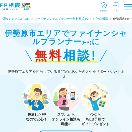
会員登録
ログイン
保険チャンネルTOP
ファイナンシャルプランナー無料相談TOP
神奈川県
伊勢原市のF
伊勢原市エリアで
ファイナンシャ
ルプランナー
に
(FP)
無料
相談!
伊勢原市エリアを担当している専門家があなたの人生をサポートいたしま
す。
厳選したFP
スマホから
今なら
なので安心！
オンライン相談も
WEB予約で
可能
ギフトプレゼント
※1