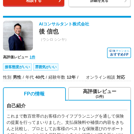
相談する
詳細を見る
AIコンサルタント株式会社
後 信也
（ウシロ シンヤ）
高評価レビュー
1件
接客態度がいい
雰囲気がいい
性別
男性
年代
40代
経験年数
12年
オンライン相談
対応
高評価レビュー
FPの情報
(1件)
自己紹介
これまで数百世帯のお客様のライフプランニングを通して保険
の提案を行ってまいりました。支払保険料や補償の内容をきち
んと比較し、プロとしてお客様のベストな保険選びのサポート