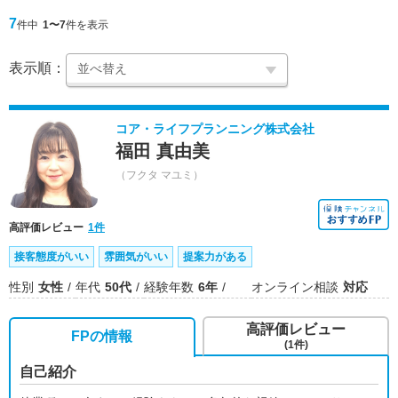
7
件中
1〜7
件を表示
表示順：
コア・ライフプランニング株式会社
福田 真由美
（フクタ マユミ）
高評価レビュー
1件
接客態度がいい
雰囲気がいい
提案力がある
性別
女性
年代
50代
経験年数
6年
オンライン相談
対応
高評価レビュー
FPの情報
(1件)
自己紹介