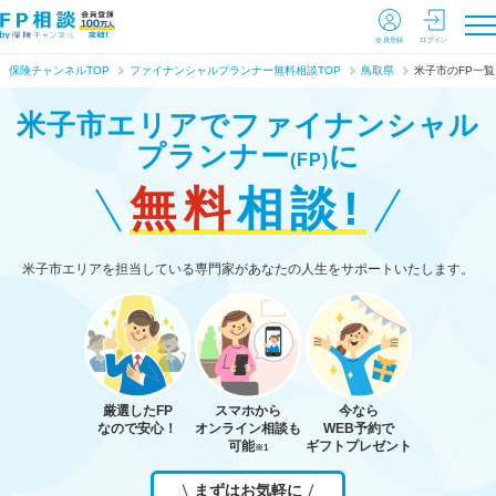
会員登録
ログイン
保険チャンネルTOP
ファイナンシャルプランナー無料相談TOP
鳥取県
米子市のFP一覧
米子市エリアで
ファイナンシャル
プランナー
に
(FP)
無料
相談!
米子市エリアを担当している専門家があなたの人生をサポートいたします。
厳選したFP
スマホから
今なら
なので安心！
オンライン相談も
WEB予約で
可能
ギフトプレゼント
※1
まずはお気軽に