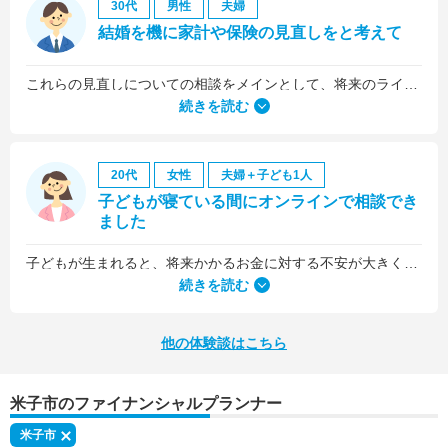
30代
男性
夫婦
結婚を機に家計や保険の見直しをと考えて
これらの見直しについての相談をメインとして、将来のライフプラン全般について相談しました。
続きを読む
20代
女性
夫婦＋子ども1人
子どもが寝ている間にオンラインで相談でき
ました
子どもが生まれると、将来かかるお金に対する不安が大きくなりますが、早い段階でFPさんに相談できたことで前向きに考えられるようになりました。
何より、とても親身になって対応してくださって大満足。うちと同じように子どもの将来のお金のことで悩んでいる友人にも教えました。
続きを読む
他の体験談はこちら
米子市のファイナンシャルプランナー
米子市