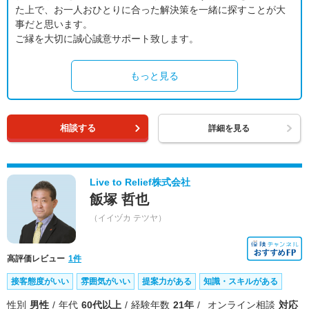
た上で、お一人おひとりに合った解決策を一緒に探すことが大
事だと思います。
ご縁を大切に誠心誠意サポート致します。
もっと見る
相談する
詳細を見る
Live to Relief株式会社
飯塚 哲也
（イイヅカ テツヤ）
高評価レビュー
1件
接客態度がいい
雰囲気がいい
提案力がある
知識・スキルがある
性別
男性
年代
60代以上
経験年数
21年
オンライン相談
対応