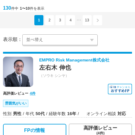
130
件中
1〜10
件を表示
1
2
3
4
13
･･･
表示順：
EMPRO Risk Management株式会社
左右木 伸也
（ソウキ シンヤ）
高評価レビュー
4件
雰囲気がいい
性別
男性
年代
50代
経験年数
16年
オンライン相談
対応
高評価レビュー
FPの情報
(4件)