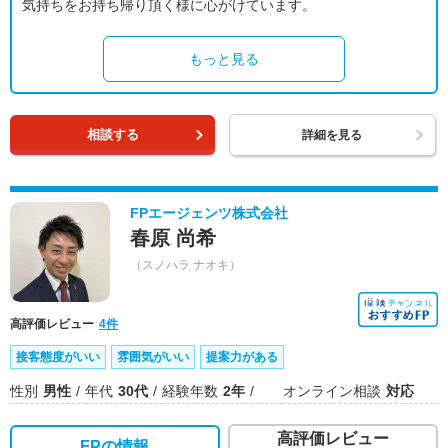
気持ちをお持ち帰り頂く様に心がけています。
もっと見る
相談する
詳細を見る
FPエージェンツ株式会社
春原 尚希
（スノハラ ナオキ）
高評価レビュー
4件
接客態度がいい
雰囲気がいい
提案力がある
性別
男性
年代
30代
経験年数
2年
オンライン相談
対応
高評価レビュー
FPの情報