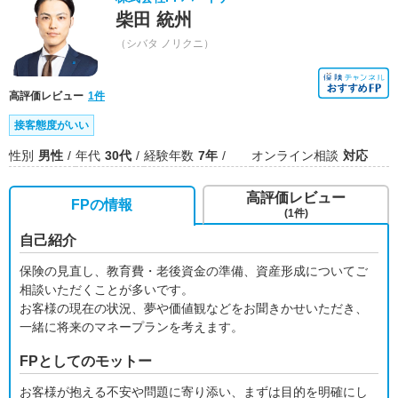
柴田 統州
（シバタ ノリクニ）
高評価レビュー
1件
接客態度がいい
性別
男性
年代
30代
経験年数
7年
オンライン相談
対応
高評価レビュー
FPの情報
(1件)
自己紹介
保険の見直し、教育費・老後資金の準備、資産形成についてご
相談いただくことが多いです。
お客様の現在の状況、夢や価値観などをお聞きかせいただき、
一緒に将来のマネープランを考えます。
FPとしてのモットー
お客様が抱える不安や問題に寄り添い、まずは目的を明確にし