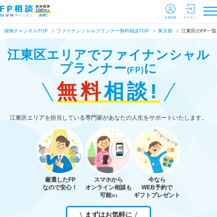
会員登録
ログイン
保険チャンネルTOP
ファイナンシャルプランナー無料相談TOP
東京都
江東区のFP一覧
江東区エリアで
ファイナンシャル
プランナー
に
(FP)
無料
相談!
江東区エリアを担当している専門家があなたの人生をサポートいたします。
厳選したFP
スマホから
今なら
なので安心！
オンライン相談も
WEB予約で
可能
ギフトプレゼント
※1
まずはお気軽に