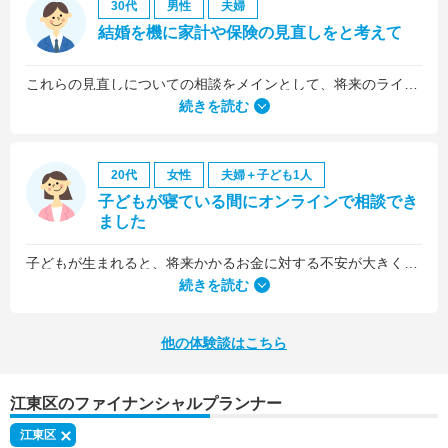
30代
男性
夫婦
結婚を機に家計や保険の見直しをと考えて
これらの見直しについての相談をメインとして、将来のライフプラン全般について相談しました。
続きを読む
20代
女性
夫婦＋子ども1人
子どもが寝ている間にオンラインで相談でき
ました
子どもが生まれると、将来かかるお金に対する不安が大きくなりますが、早い段階でFPさんに相談できたことで前向きに考えられるようになりました。
何より、とても親身になって対応してくださって大満足。うちと同じように子どもの将来のお金のことで悩んでいる友人にも教えました。
続きを読む
他の体験談はこちら
江東区のファイナンシャルプランナー
江東区