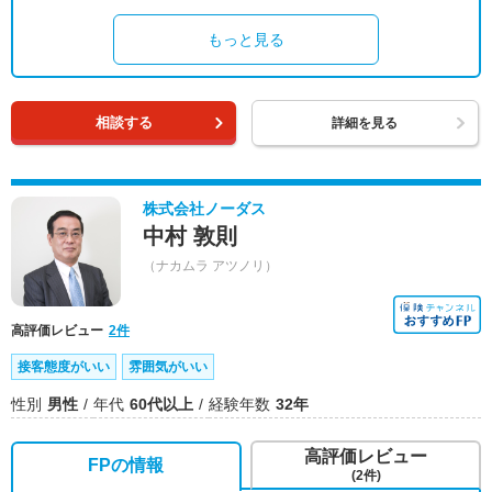
もっと見る
相談する
詳細を見る
株式会社ノーダス
中村 敦則
（ナカムラ アツノリ）
高評価レビュー
2件
接客態度がいい
雰囲気がいい
性別
男性
年代
60代以上
経験年数
32年
高評価レビュー
FPの情報
(2件)