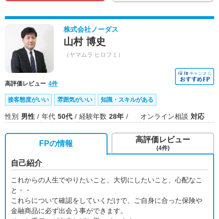
株式会社ノーダス
山村 博史
（ヤマムラ ヒロフミ）
高評価レビュー
4件
接客態度がいい
雰囲気がいい
知識・スキルがある
性別
男性
年代
50代
経験年数
28年
オンライン相談
対応
高評価レビュー
FPの情報
(4件)
自己紹介
これからの人生でやりたいこと、大切にしたいこと、心配なこ
と・・
これらについて確認をしていくだけで、ご自身に合った保険や
金融商品に必ず出会う事ができます。