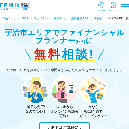
会員登録
ログイン
保険チャンネルTOP
ファイナンシャルプランナー無料相談TOP
京都府
宇治市のFP一覧
宇治市エリアで
ファイナンシャル
プランナー
に
(FP)
無料
相談!
宇治市エリアを担当している専門家があなたの人生をサポートいたします。
厳選したFP
スマホから
今なら
なので安心！
オンライン相談も
WEB予約で
可能
ギフトプレゼント
※1
まずはお気軽に