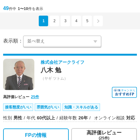
49
件中
1〜10
件を表示
1
2
3
4
5
表示順：
株式会社アークライフ
八木 勉
（ヤギ ツトム）
高評価レビュー
25件
接客態度がいい
雰囲気がいい
知識・スキルがある
性別
男性
年代
60代以上
経験年数
26年
オンライン相談
対応
高評価レビュー
FPの情報
(25件)