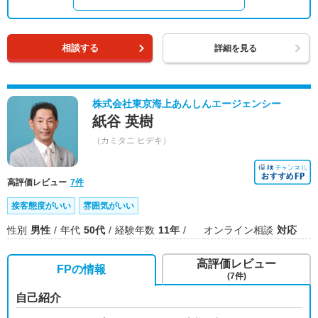
相談する
詳細を見る
株式会社東京海上あんしんエージェンシー
紙谷 英樹
（カミタニ ヒデキ）
高評価レビュー
7件
接客態度がいい
雰囲気がいい
性別
男性
年代
50代
経験年数
11年
オンライン相談
対応
高評価レビュー
FPの情報
(7件)
自己紹介