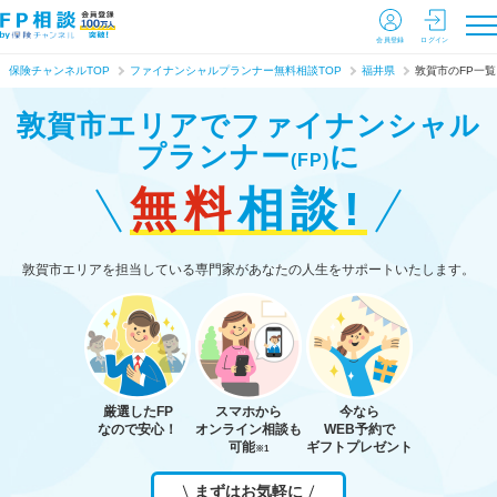
会員登録
ログイン
保険チャンネルTOP
ファイナンシャルプランナー無料相談TOP
福井県
敦賀市のFP一覧
敦賀市エリアで
ファイナンシャル
プランナー
に
(FP)
無料
相談!
敦賀市エリアを担当している専門家があなたの人生をサポートいたします。
厳選したFP
スマホから
今なら
なので安心！
オンライン相談も
WEB予約で
可能
ギフトプレゼント
※1
まずはお気軽に