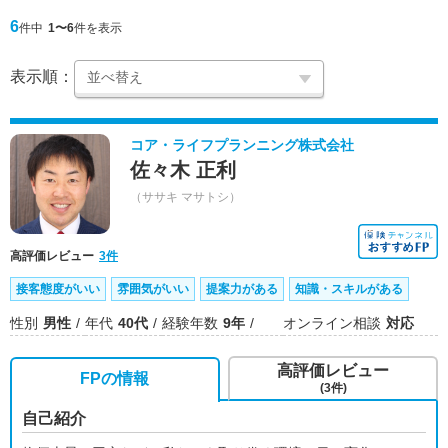
6
件中
1〜6
件を表示
表示順：
コア・ライフプランニング株式会社
佐々木 正利
（ササキ マサトシ）
高評価レビュー
3件
接客態度がいい
雰囲気がいい
提案力がある
知識・スキルがある
性別
男性
年代
40代
経験年数
9年
オンライン相談
対応
高評価レビュー
FPの情報
(3件)
自己紹介