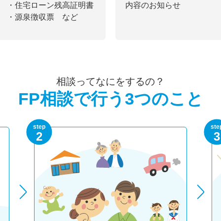
・住宅ローン残高証明書
内容のお知らせ
・源泉徴収票 など
相談ってなにをするの？
FP相談で行う3つのこと
step
ste
2
3