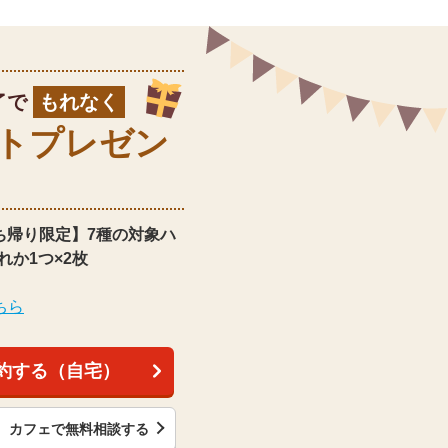
了で
もれなく
ト
プレゼン
ち帰り限定】
7種の対象ハ
れか1つ×2枚
ちら
約する（自宅）
カフェで無料相談する