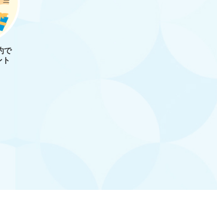
約で
ント