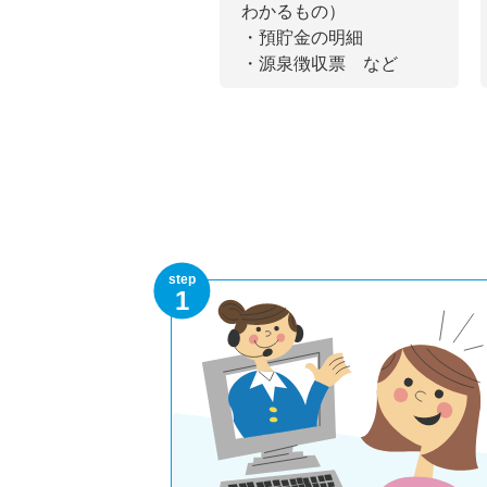
わかるもの）
・預貯金の明細
・源泉徴収票 など
step
1