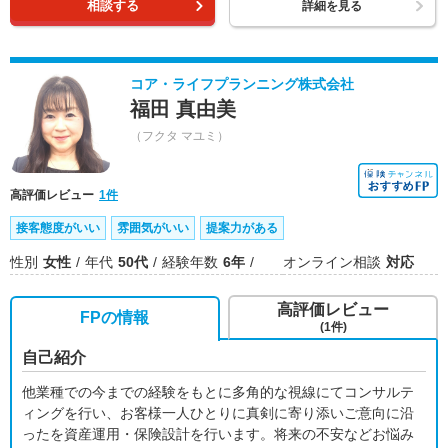
相談する
詳細を見る
コア・ライフプランニング株式会社
福田 真由美
（フクタ マユミ）
高評価レビュー
1件
接客態度がいい
雰囲気がいい
提案力がある
性別
女性
年代
50代
経験年数
6年
オンライン相談
対応
高評価レビュー
FPの情報
(1件)
自己紹介
他業種での今までの経験をもとに多角的な視線にてコンサルテ
ィングを行い、お客様一人ひとりに真剣に寄り添いご意向に沿
ったを資産運用・保険設計を行います。将来の不安などお悩み