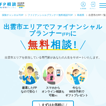
会員登録
ログイン
保険チャンネルTOP
ファイナンシャルプランナー無料相談TOP
島根県
出雲市のFP一覧
出雲市エリアで
ファイナンシャル
プランナー
に
(FP)
無料
相談!
出雲市エリアを担当している専門家があなたの人生をサポートいたします。
厳選したFP
スマホから
今なら
なので安心！
オンライン相談も
WEB予約で
可能
ギフトプレゼント
※1
まずはお気軽に