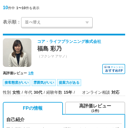
10
件中
1〜10
件を表示
表示順：
コア・ライフプランニング株式会社
福島 彩乃
（フクシマ アヤノ）
高評価レビュー
1件
接客態度がいい
雰囲気がいい
提案力がある
性別
女性
年代
30代
経験年数
15年
オンライン相談
対応
高評価レビュー
FPの情報
(1件)
自己紹介