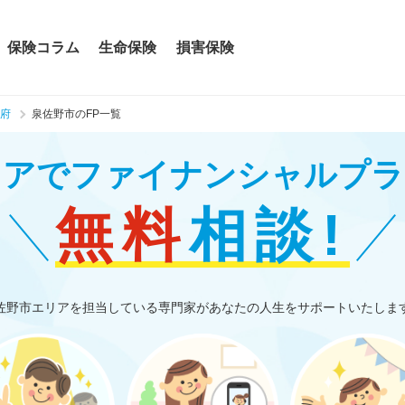
保険コラム
生命保険
損害保険
府
泉佐野市のFP一覧
リアで
ファイナンシャルプラ
無料
相談!
佐野市エリアを担当している専門家があなたの人生をサポートいたしま