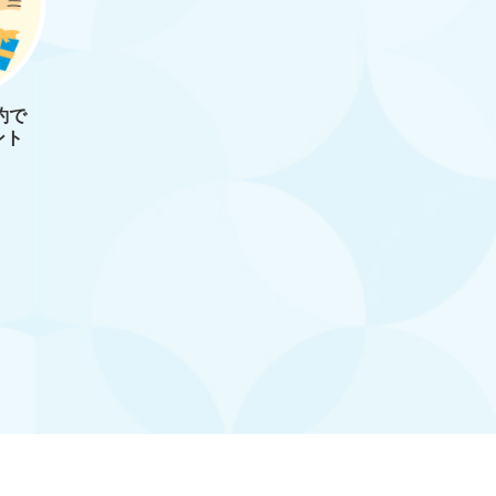
約で
ント