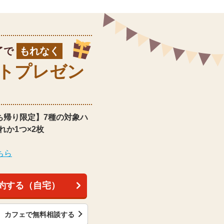
了で
もれなく
ト
プレゼン
ち帰り限定】
7種の対象ハ
れか1つ×2枚
ちら
約する（自宅）
カフェで無料相談する