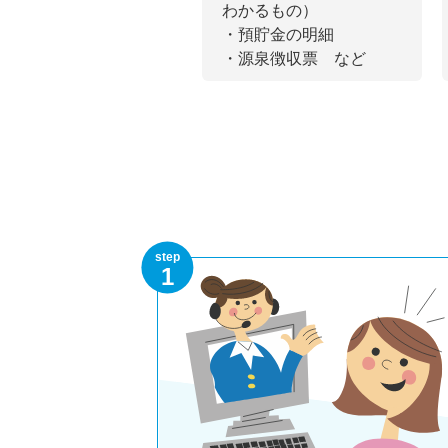
わかるもの）
・預貯金の明細
・源泉徴収票 など
step
1