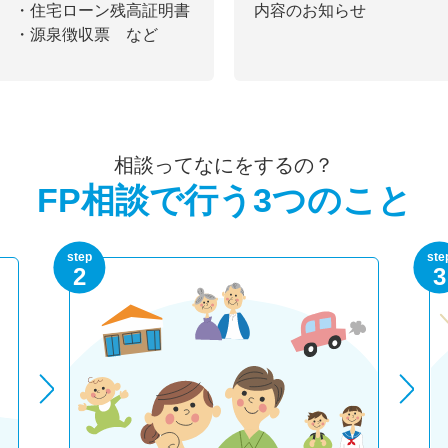
・住宅ローン残高証明書
内容のお知らせ
・源泉徴収票 など
相談ってなにをするの？
FP相談で行う3つのこと
step
ste
2
3