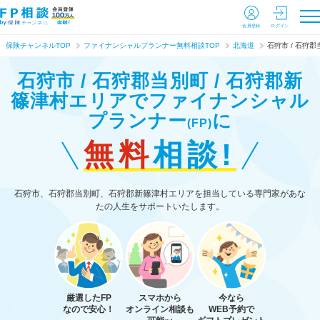
会員登録
ログイン
保険チャンネルTOP
ファイナンシャルプランナー無料相談TOP
北海道
石狩市 / 石狩郡
石狩市 / 石狩郡当別町 / 石狩郡新
篠津村エリアで
ファイナンシャル
プランナー
に
(FP)
無料
相談!
石狩市、石狩郡当別町、石狩郡新篠津村エリアを担当している専門家があな
たの人生をサポートいたします。
厳選したFP
スマホから
今なら
なので安心！
オンライン相談も
WEB予約で