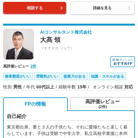
相談する
詳細を見る
AIコンサルタント株式会社
大髙 領
（オオタカ リョウ）
高評価レビュー
2件
接客態度がいい
雰囲気がいい
提案力がある
知識・スキルがある
性別
男性
年代
60代以上
経験年数
15年
オンライン相談
対応
高評価レビュー
FPの情報
(2件)
自己紹介
東京都出身。妻と３人の子供たち、それに愛猫たちと楽しく暮
らしています。子供は受験で中学入学、私立高校卒業後に本州