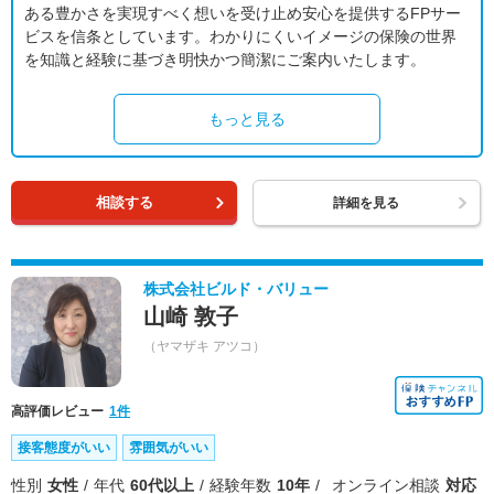
ある豊かさを実現すべく想いを受け止め安心を提供するFPサー
ビスを信条としています。わかりにくいイメージの保険の世界
を知識と経験に基づき明快かつ簡潔にご案内いたします。
もっと見る
相談する
詳細を見る
株式会社ビルド・バリュー
山崎 敦子
（ヤマザキ アツコ）
高評価レビュー
1件
接客態度がいい
雰囲気がいい
性別
女性
年代
60代以上
経験年数
10年
オンライン相談
対応