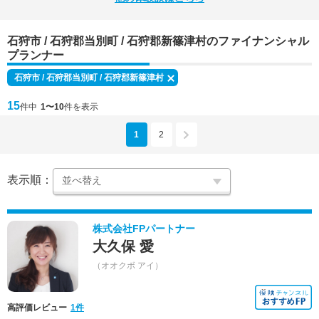
石狩市 / 石狩郡当別町 / 石狩郡新篠津村のファイナンシャル
プランナー
石狩市 / 石狩郡当別町 / 石狩郡新篠津村
15
件中
1〜10
件を表示
1
2
表示順：
株式会社FPパートナー
大久保 愛
（オオクボ アイ）
高評価レビュー
1件