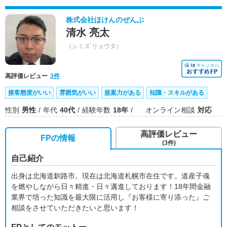
株式会社ほけんのぜんぶ
清水 亮太
（シミズ リョウタ）
高評価レビュー
3件
接客態度がいい
雰囲気がいい
提案力がある
知識・スキルがある
性別
男性
年代
40代
経験年数
18年
オンライン相談
対応
高評価レビュー
FPの情報
(3件)
自己紹介
出身は北海道釧路市。現在は北海道札幌市在住です。道産子魂
を燃やしながら日々精進・日々邁進しております！18年間金融
業界で培った知識を最大限に活用し『お客様に寄り添った』ご
相談をさせていただきたいと思います！