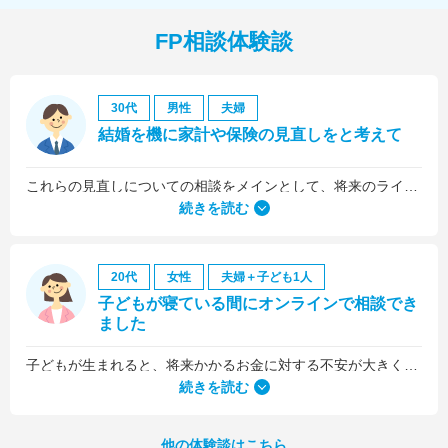
FP相談体験談
30代
男性
夫婦
結婚を機に家計や保険の見直しをと考えて
これらの見直しについての相談をメインとして、将来のライフプラン全般について相談しました。
続きを読む
20代
女性
夫婦＋子ども1人
子どもが寝ている間にオンラインで相談でき
ました
子どもが生まれると、将来かかるお金に対する不安が大きくなりますが、早い段階でFPさんに相談できたことで前向きに考えられるようになりました。
何より、とても親身になって対応してくださって大満足。うちと同じように子どもの将来のお金のことで悩んでいる友人にも教えました。
続きを読む
他の体験談はこちら