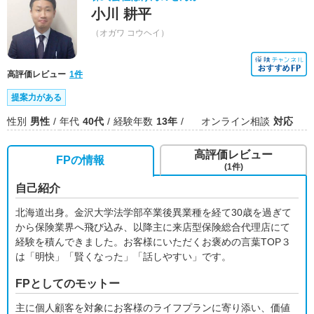
小川 耕平
（オガワ コウヘイ）
高評価レビュー
1件
提案力がある
性別
男性
年代
40代
経験年数
13年
オンライン相談
対応
高評価レビュー
FPの情報
(1件)
自己紹介
北海道出身。金沢大学法学部卒業後異業種を経て30歳を過ぎて
から保険業界へ飛び込み、以降主に来店型保険総合代理店にて
経験を積んできました。お客様にいただくお褒めの言葉TOP３
は「明快」「賢くなった」「話しやすい」です。
FPとしてのモットー
主に個人顧客を対象にお客様のライフプランに寄り添い、価値