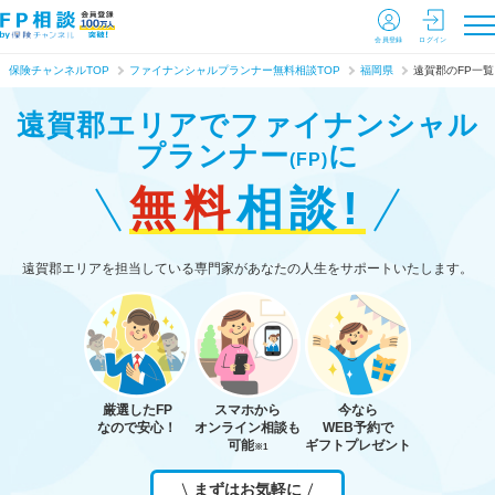
会員登録
ログイン
保険チャンネルTOP
ファイナンシャルプランナー無料相談TOP
福岡県
遠賀郡のFP一覧
遠賀郡エリアで
ファイナンシャル
プランナー
に
(FP)
無料
相談!
遠賀郡エリアを担当している専門家があなたの人生をサポートいたします。
厳選したFP
スマホから
今なら
なので安心！
オンライン相談も
WEB予約で
可能
ギフトプレゼント
※1
まずはお気軽に