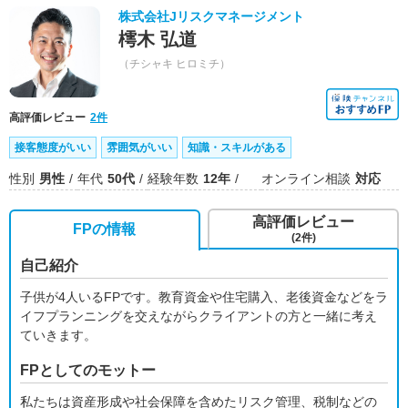
株式会社Jリスクマネージメント
樗木 弘道
（チシャキ ヒロミチ）
高評価レビュー
2件
接客態度がいい
雰囲気がいい
知識・スキルがある
性別
男性
年代
50代
経験年数
12年
オンライン相談
対応
高評価レビュー
FPの情報
(2件)
自己紹介
子供が4人いるFPです。教育資金や住宅購入、老後資金などをラ
イフプランニングを交えながらクライアントの方と一緒に考え
ていきます。
FPとしてのモットー
私たちは資産形成や社会保障を含めたリスク管理、税制などの