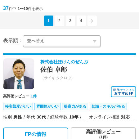
37
件中
1〜10
件を表示
1
2
3
4
表示順：
株式会社ほけんのぜんぶ
佐伯 卓郎
（サイキ タクロウ）
高評価レビュー
1件
接客態度がいい
雰囲気がいい
提案力がある
知識・スキルがある
性別
男性
年代
30代
経験年数
10年
オンライン相談
対応
高評価レビュー
FPの情報
(1件)