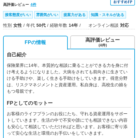
高評価レビュー
4件
接客態度がいい
雰囲気がいい
提案力がある
知識・スキルがある
性別
女性
年代
50代
経験年数
14年
オンライン相談
対応
高評価レビュー
FPの情報
(4件)
自己紹介
保険業界に14年。本質的な相談に乗ることができる力を身に付
け考えるようになりました。大病をされても前向きに生きてい
ける手助けや、楽しく生きる手助けをしていきます。得意分野
は、リスクマネジメントと資産運用。私自身は、高校生の娘を
もつ母親です。
FPとしてのモットー
お客様のライフプランのお役にたち、守れる資産運用をサポー
トしていきます。生活の中で不安や誰にでも相談できない内容
も安心して相談していただければと思います。お客様に寄り添
って安心な生活と環境のお手伝いをしていきます。