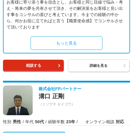
お客様に寄り添う事を信念とし、お客様と同じ目線で悩み・考
え・将来の夢を共有させて頂き、その解決策をお客様と見い出
す事をコンサルの喜びと考えています。今までの経験の中か
ら、何かお役に立てればと言う【職業使命感】でコンサルさせ
て頂いております
もっと見る
相談する
詳細を見る
株式会社FPパートナー
溝口 正剛
（ミゾグチ セイゴウ）
性別
男性
年代
50代
経験年数
23年
オンライン相談
対応