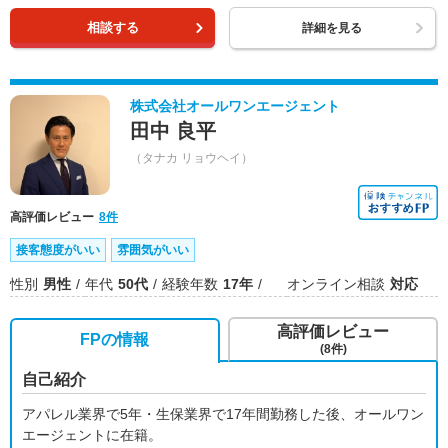
相談する
詳細を見る
株式会社オールワンエージェント
田中 良平
（タナカ リョウヘイ）
高評価レビュー
8件
接客態度がいい
雰囲気がいい
性別
男性
年代
50代
経験年数
17年
オンライン相談
対応
高評価レビュー
FPの情報
(8件)
自己紹介
アパレル業界で5年・生保業界で17年間勤務した後、オールワン
エージェントに在籍。