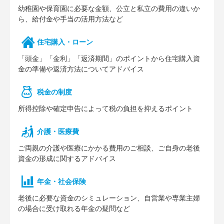
幼稚園や保育園に必要な⾦額、公⽴と私⽴の費⽤の違いか
ら、給付⾦や⼿当の活⽤⽅法など
住宅購⼊・ローン
「頭⾦」「⾦利」「返済期間」のポイントから住宅購⼊資
⾦の準備や返済⽅法についてアドバイス
税⾦の制度
所得控除や確定申告によって税の負担を抑えるポイント
介護・医療費
ご両親の介護や医療にかかる費⽤のご相談、ご⾃⾝の⽼後
資⾦の形成に関するアドバイス
年⾦・社会保険
⽼後に必要な資⾦のシミュレーション、⾃営業や専業主婦
の場合に受け取れる年⾦の疑問など