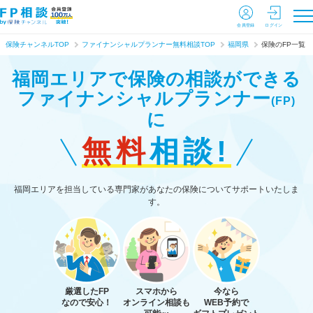
会員登録
ログイン
保険チャンネルTOP
ファイナンシャルプランナー無料相談TOP
福岡県
保険のFP一覧
福岡エリアで保険の相談ができる
ファイナンシャルプランナー
(FP)
に
無料
相談!
福岡エリアを担当している専門家があなたの保険についてサポートいたしま
す。
厳選したFP
スマホから
今なら
なので安心！
オンライン相談も
WEB予約で