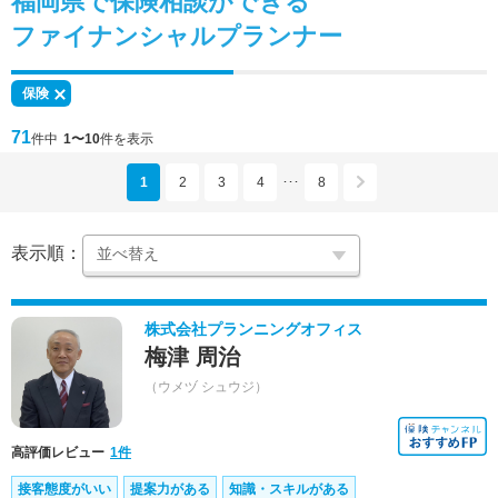
福岡県で
保険相談
ができる
ファイナンシャルプランナー
保険
71
件中
1〜10
件を表示
1
2
3
4
8
･･･
表示順：
株式会社プランニングオフィス
梅津 周治
（ウメヅ シュウジ）
高評価レビュー
1件
接客態度がいい
提案力がある
知識・スキルがある