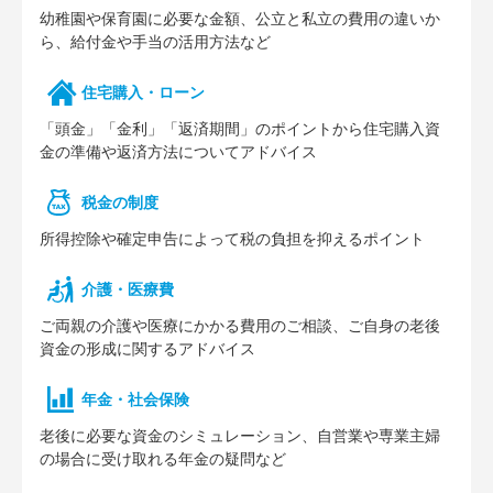
幼稚園や保育園に必要な⾦額、公⽴と私⽴の費⽤の違いか
ら、給付⾦や⼿当の活⽤⽅法など
住宅購⼊・ローン
「頭⾦」「⾦利」「返済期間」のポイントから住宅購⼊資
⾦の準備や返済⽅法についてアドバイス
税⾦の制度
所得控除や確定申告によって税の負担を抑えるポイント
介護・医療費
ご両親の介護や医療にかかる費⽤のご相談、ご⾃⾝の⽼後
資⾦の形成に関するアドバイス
年⾦・社会保険
⽼後に必要な資⾦のシミュレーション、⾃営業や専業主婦
の場合に受け取れる年⾦の疑問など