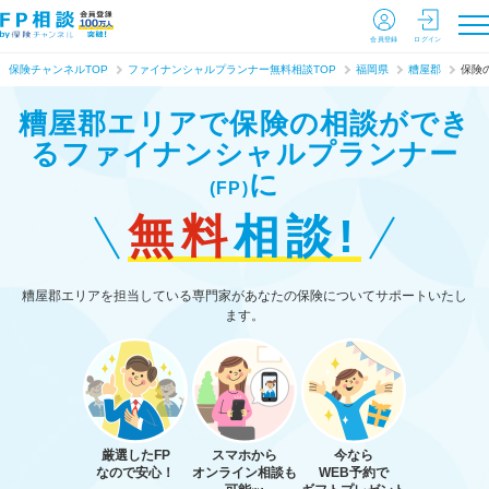
会員登録
ログイン
保険チャンネルTOP
ファイナンシャルプランナー無料相談TOP
福岡県
糟屋郡
保険
糟屋郡エリアで保険の相談ができ
る
ファイナンシャルプランナー
に
(FP)
無料
相談!
糟屋郡エリアを担当している専門家があなたの保険についてサポートいたし
ます。
厳選したFP
スマホから
今なら
なので安心！
オンライン相談も
WEB予約で