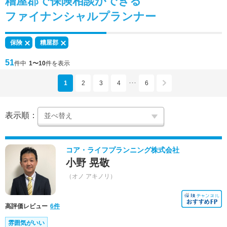
糟屋郡で
保険相談
ができる
ファイナンシャルプランナー
保険
糟屋郡
51
件中
1〜10
件を表示
1
2
3
4
6
･･･
表示順：
コア・ライフプランニング株式会社
小野 晃敬
（オノ アキノリ）
高評価レビュー
6件
雰囲気がいい