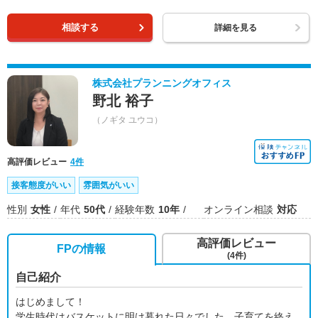
相談する
詳細を見る
株式会社プランニングオフィス
野北 裕子
（ノギタ ユウコ）
高評価レビュー
4件
接客態度がいい
雰囲気がいい
性別
女性
年代
50代
経験年数
10年
オンライン相談
対応
高評価レビュー
FPの情報
(4件)
自己紹介
はじめまして！
学生時代はバスケットに明け暮れた日々でした。子育てを終え