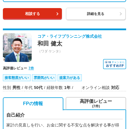
相談する
詳細を見る
コア・ライフプランニング株式会社
和田 健太
（ワダ ケンタ）
高評価レビュー
7件
接客態度がいい
雰囲気がいい
提案力がある
性別
男性
年代
50代
経験年数
1年
オンライン相談
対応
高評価レビュー
FPの情報
(7件)
自己紹介
家計の見直しを行い、お金に関する不安な点を解決する事が得