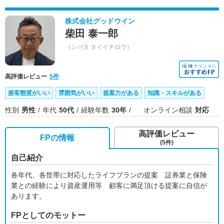
株式会社グッドウイン
柴田 泰一郎
（シバタ タイイチロウ）
高評価レビュー
5件
接客態度がいい
雰囲気がいい
提案力がある
知識・スキルがある
性別
男性
年代
50代
経験年数
30年
オンライン相談
対応
高評価レビュー
FPの情報
(5件)
自己紹介
各年代、各世帯に対応したライフプランの提案 証券業と保険
業との経験により資産運用等 顧客に満足頂ける提案に自信が
あります。
FPとしてのモットー