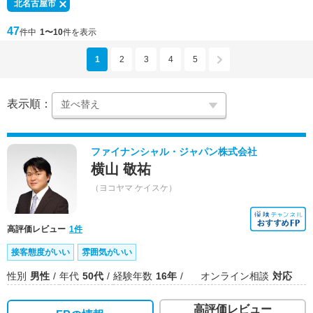
北名古屋市
47
件中
1〜10
件を表示
1
2
3
4
5
表示順：
ファイナンシャル・ジャパン株式会社
横山 敬祐
（ヨコヤマ ケイスケ）
高評価レビュー
1件
接客態度がいい
雰囲気がいい
性別
男性
年代
50代
経験年数
16年
オンライン相談
対応
高評価レビュー