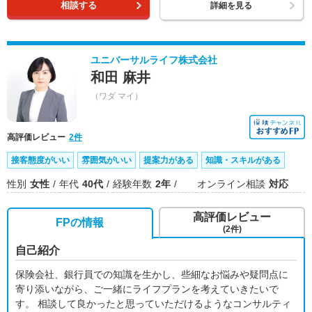
相談する
詳細を見る
ユニバーサルライフ株式会社
和田 麻井
（ワダ マイ）
高評価レビュー
2件
接客態度がいい
雰囲気がいい
提案力がある
知識・スキルがある
性別
女性
年代
40代
経験年数
2年
オンライン相談
対応
高評価レビュー
FPの情報
(2件)
自己紹介
保険会社、銀行員での知識を生かし、些細なお悩みや疑問点に
寄り添いながら、ご一緒にライフプランを考えていきたいで
す。 相談して良かったと思っていただけるようなコンサルティ