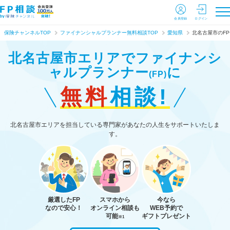
会員登録
ログイン
保険チャンネルTOP
ファイナンシャルプランナー無料相談TOP
愛知県
北名古屋市のF
北名古屋市エリアで
ファイナンシ
ャルプランナー
に
(FP)
無料
相談!
北名古屋市エリアを担当している専門家があなたの人生をサポートいたしま
す。
厳選したFP
スマホから
今なら
なので安心！
オンライン相談も
WEB予約で
可能
ギフトプレゼント
※1