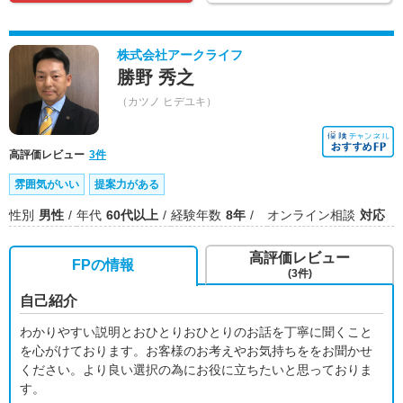
株式会社アークライフ
勝野 秀之
（カツノ ヒデユキ）
高評価レビュー
3件
雰囲気がいい
提案力がある
性別
男性
年代
60代以上
経験年数
8年
オンライン相談
対応
高評価レビュー
FPの情報
(3件)
自己紹介
わかりやすい説明とおひとりおひとりのお話を丁寧に聞くこと
を心がけております。お客様のお考えやお気持ちををお聞かせ
ください。より良い選択の為にお役に立ちたいと思っておりま
す。