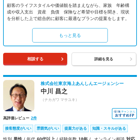
顧客のライフスタイルや価値観を踏まえながら、家族 年齢構
成や収入支出 資産 負債 保険など希望や目標を聞き、現状
を分析した上で総合的に顧客に最適なプランの提案をします。
もっと見る
相談する
詳細を見る
株式会社東京海上あんしんエージェンシー
中川 昌之
（ナカガワ マサユキ）
高評価レビュー
2件
接客態度がいい
雰囲気がいい
提案力がある
知識・スキルがある
性別
男性
年代
60代以上
経験年数
18年
オンライン相談
対応