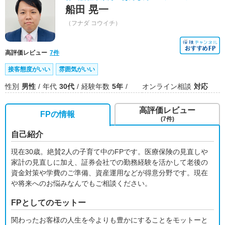
船田 晃一
（フナダ コウイチ）
高評価レビュー
7件
接客態度がいい
雰囲気がいい
性別
男性
年代
30代
経験年数
5年
オンライン相談
対応
高評価レビュー
FPの情報
(7件)
自己紹介
現在30歳。絶賛2人の子育て中のFPです。医療保険の見直しや
家計の見直しに加え、証券会社での勤務経験を活かして老後の
資金対策や学費のご準備、資産運用などが得意分野です。現在
や将来へのお悩みなんでもご相談ください。
FPとしてのモットー
関わったお客様の人生を今よりも豊かにすることをモットーと