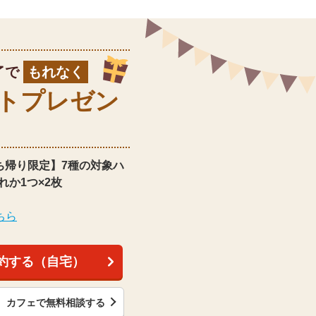
了で
もれなく
ト
プレゼン
ち帰り限定】
7種の対象ハ
れか1つ×2枚
ちら
約する（自宅）
カフェで無料相談する