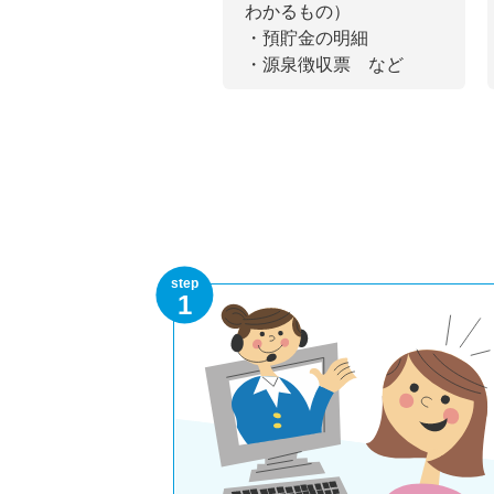
わかるもの）
・預貯金の明細
・源泉徴収票 など
step
1