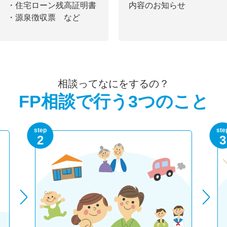
・住宅ローン残高証明書
内容のお知らせ
・源泉徴収票 など
相談ってなにをするの？
FP相談で行う3つのこと
step
ste
2
3