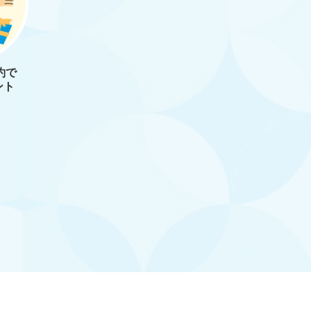
約で
ント