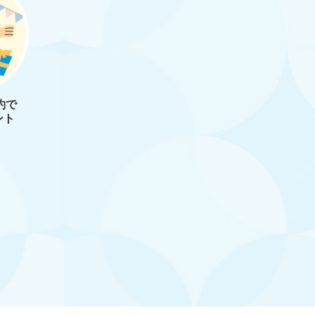
約で
ント