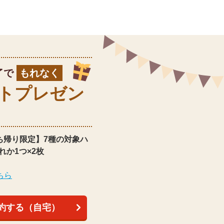
了で
もれなく
ト
プレゼン
ち帰り限定】
7種の対象ハ
れか1つ×2枚
ちら
約する（自宅）