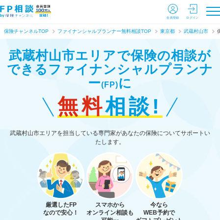
会員登録
ログイン
保険チャンネルTOP
ファイナンシャルプランナー無料相談TOP
東京都
武蔵村山市
武蔵村山市エリアで保険の相談が
できる
ファイナンシャルプランナ
ー
に
(FP)
無料
相談!
武蔵村山市エリアを担当している専門家があなたの保険についてサポートい
たします。
厳選したFP
スマホから
今なら
なので安心！
オンライン相談も
WEB予約で