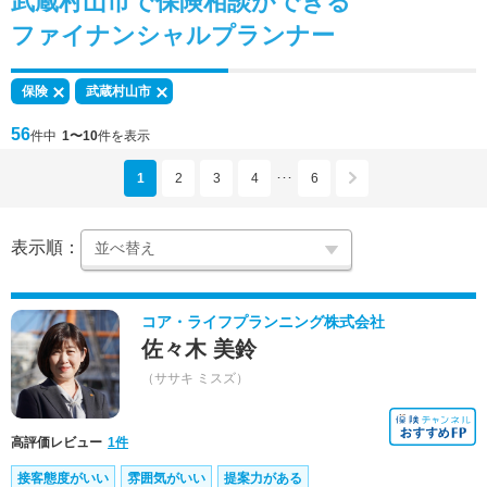
武蔵村山市で
保険相談
ができる
ファイナンシャルプランナー
保険
武蔵村山市
56
件中
1〜10
件を表示
1
2
3
4
6
･･･
表示順：
コア・ライフプランニング株式会社
佐々木 美鈴
（ササキ ミスズ）
高評価レビュー
1件
接客態度がいい
雰囲気がいい
提案力がある