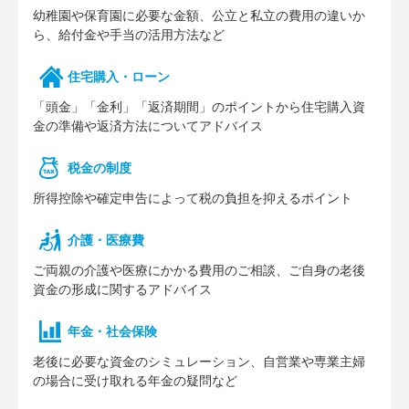
幼稚園や保育園に必要な⾦額、公⽴と私⽴の費⽤の違いか
ら、給付⾦や⼿当の活⽤⽅法など
住宅購⼊・ローン
「頭⾦」「⾦利」「返済期間」のポイントから住宅購⼊資
⾦の準備や返済⽅法についてアドバイス
税⾦の制度
所得控除や確定申告によって税の負担を抑えるポイント
介護・医療費
ご両親の介護や医療にかかる費⽤のご相談、ご⾃⾝の⽼後
資⾦の形成に関するアドバイス
年⾦・社会保険
⽼後に必要な資⾦のシミュレーション、⾃営業や専業主婦
の場合に受け取れる年⾦の疑問など