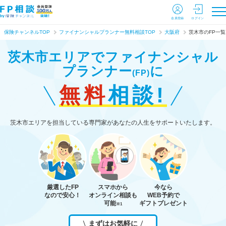
会員登録
ログイン
保険チャンネルTOP
ファイナンシャルプランナー無料相談TOP
大阪府
茨木市のFP一覧
茨木市エリアで
ファイナンシャル
プランナー
に
(FP)
無料
相談!
茨木市エリアを担当している専門家があなたの人生をサポートいたします。
厳選したFP
スマホから
今なら
なので安心！
オンライン相談も
WEB予約で
可能
ギフトプレゼント
※1
まずはお気軽に