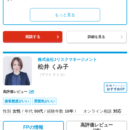
もっと見る
相談する
詳細を見る
株式会社Jリスクマネージメント
松井 くみ子
（マツイ クミコ）
高評価レビュー
3件
接客態度がいい
雰囲気がいい
性別
女性
年代
50代
経験年数
10年
オンライン相談
対応
高評価レビュー
FPの情報