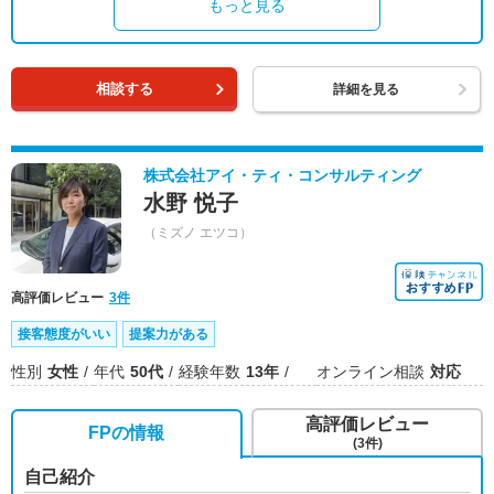
もっと見る
相談する
詳細を見る
株式会社アイ・ティ・コンサルティング
水野 悦子
（ミズノ エツコ）
高評価レビュー
3件
接客態度がいい
提案力がある
性別
女性
年代
50代
経験年数
13年
オンライン相談
対応
高評価レビュー
FPの情報
(3件)
自己紹介