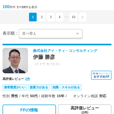
100
件中
1〜10
件を表示
1
2
3
4
10
･･･
表示順：
株式会社アイ・ティ・コンサルティング
伊藤 勝彦
（イトウ カツヒコ）
高評価レビュー
2件
接客態度がいい
提案力がある
知識・スキルがある
性別
男性
年代
50代
経験年数
15年
オンライン相談
対応
高評価レビュー
FPの情報
(2件)