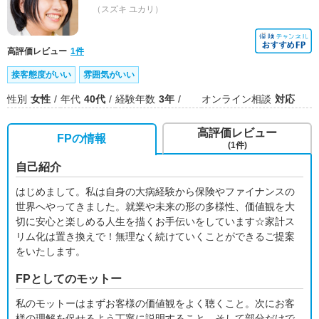
（スズキ ユカリ）
高評価レビュー
1件
接客態度がいい
雰囲気がいい
性別
女性
年代
40代
経験年数
3年
オンライン相談
対応
高評価レビュー
FPの情報
(1件)
自己紹介
はじめまして。私は自身の大病経験から保険やファイナンスの
世界へやってきました。就業や未来の形の多様性、価値観を大
切に安心と楽しめる人生を描くお手伝いをしています☆家計ス
リム化は置き換えで！無理なく続けていくことができるご提案
をいたします。
FPとしてのモットー
私のモットーはまずお客様の価値観をよく聴くこと。次にお客
様の理解を促せるよう丁寧に説明すること。そして部分だけで