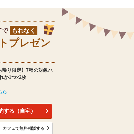
了で
もれなく
ト
プレゼン
ち帰り限定】
7種の対象ハ
れか1つ×2枚
ちら
約する（自宅）
カフェで無料相談する