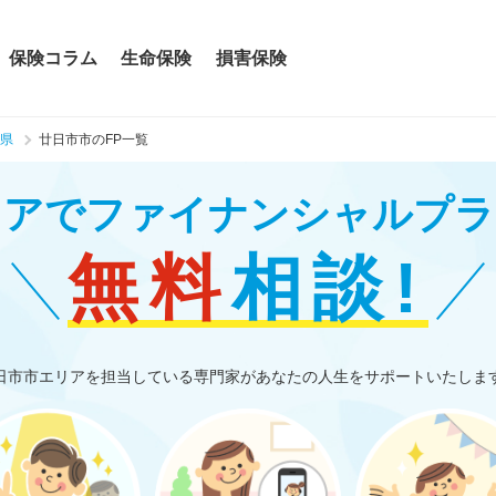
保険コラム
生命保険
損害保険
県
廿日市市のFP一覧
リアで
ファイナンシャルプラ
無料
相談!
日市市エリアを担当している専門家があなたの人生をサポートいたしま