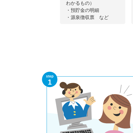
わかるもの）
・預貯金の明細
・源泉徴収票 など
step
1