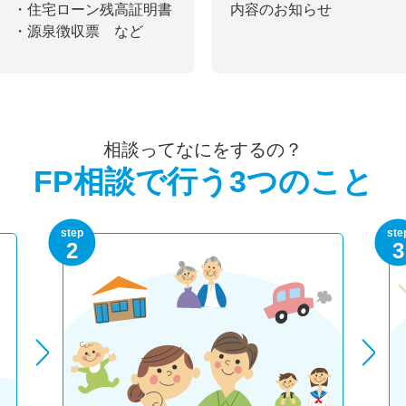
・住宅ローン残高証明書
内容のお知らせ
・源泉徴収票 など
相談ってなにをするの？
FP相談で行う3つのこと
step
ste
2
3