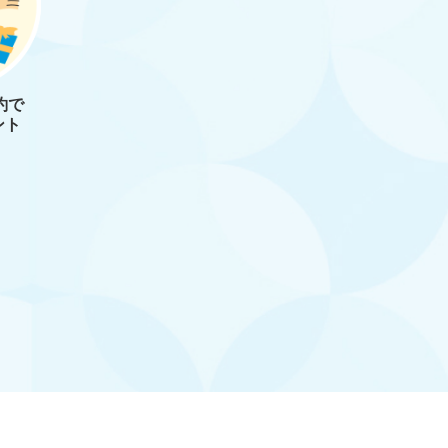
約で
ント