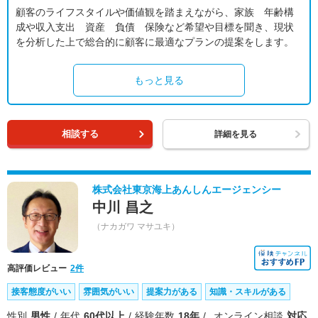
顧客のライフスタイルや価値観を踏まえながら、家族 年齢構
成や収入支出 資産 負債 保険など希望や目標を聞き、現状
を分析した上で総合的に顧客に最適なプランの提案をします。
もっと見る
相談する
詳細を見る
株式会社東京海上あんしんエージェンシー
中川 昌之
（ナカガワ マサユキ）
高評価レビュー
2件
接客態度がいい
雰囲気がいい
提案力がある
知識・スキルがある
性別
男性
年代
60代以上
経験年数
18年
オンライン相談
対応