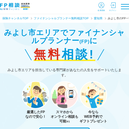
会員登録
ログイン
保険チャンネルTOP
ファイナンシャルプランナー無料相談TOP
愛知県
みよし市のFP一
みよし市エリアで
ファイナンシャ
ルプランナー
に
(FP)
無料
相談!
みよし市エリアを担当している専門家があなたの人生をサポートいたしま
す。
厳選したFP
スマホから
今なら
なので安心！
オンライン相談も
WEB予約で
可能
ギフトプレゼント
※1