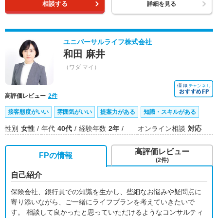
相談する
詳細を見る
ユニバーサルライフ株式会社
和田 麻井
（ワダ マイ）
高評価レビュー
2件
接客態度がいい
雰囲気がいい
提案力がある
知識・スキルがある
性別
女性
年代
40代
経験年数
2年
オンライン相談
対応
高評価レビュー
FPの情報
(2件)
自己紹介
保険会社、銀行員での知識を生かし、些細なお悩みや疑問点に
寄り添いながら、ご一緒にライフプランを考えていきたいで
す。 相談して良かったと思っていただけるようなコンサルティ