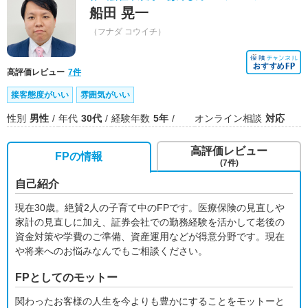
船田 晃一
（フナダ コウイチ）
高評価レビュー
7件
接客態度がいい
雰囲気がいい
性別
男性
年代
30代
経験年数
5年
オンライン相談
対応
高評価レビュー
FPの情報
(7件)
自己紹介
現在30歳。絶賛2人の子育て中のFPです。医療保険の見直しや
家計の見直しに加え、証券会社での勤務経験を活かして老後の
資金対策や学費のご準備、資産運用などが得意分野です。現在
や将来へのお悩みなんでもご相談ください。
FPとしてのモットー
関わったお客様の人生を今よりも豊かにすることをモットーと