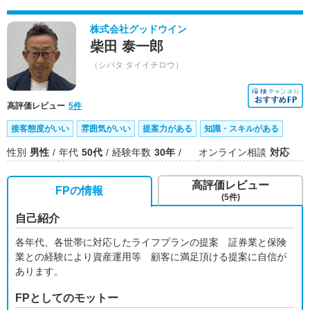
株式会社グッドウイン
柴田 泰一郎
（シバタ タイイチロウ）
高評価レビュー
5件
接客態度がいい
雰囲気がいい
提案力がある
知識・スキルがある
性別
男性
年代
50代
経験年数
30年
オンライン相談
対応
高評価レビュー
FPの情報
(5件)
自己紹介
各年代、各世帯に対応したライフプランの提案 証券業と保険
業との経験により資産運用等 顧客に満足頂ける提案に自信が
あります。
FPとしてのモットー