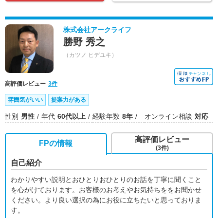
株式会社アークライフ
勝野 秀之
（カツノ ヒデユキ）
高評価レビュー
3件
雰囲気がいい
提案力がある
性別
男性
年代
60代以上
経験年数
8年
オンライン相談
対応
高評価レビュー
FPの情報
(3件)
自己紹介
わかりやすい説明とおひとりおひとりのお話を丁寧に聞くこと
を心がけております。お客様のお考えやお気持ちををお聞かせ
ください。より良い選択の為にお役に立ちたいと思っておりま
す。