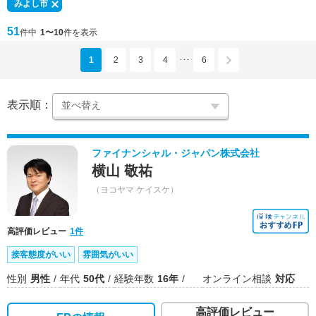
みよし市
51
件中
1〜10
件を表示
1
2
3
4
6
･･･
表示順：
ファイナンシャル・ジャパン株式会社
横山 敬祐
（ヨコヤマ ケイスケ）
高評価レビュー
1件
接客態度がいい
雰囲気がいい
性別
男性
年代
50代
経験年数
16年
オンライン相談
対応
高評価レビュー