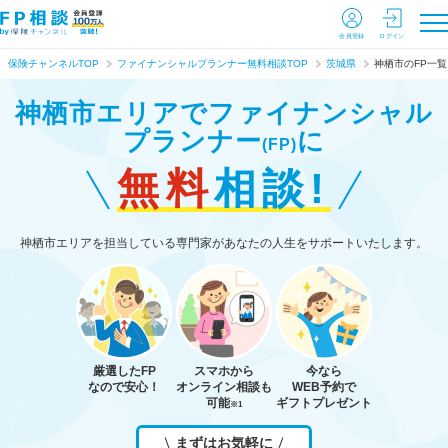
会員登録
ログイン
保険チャンネルTOP
ファイナンシャルプランナー無料相談TOP
茨城県
神栖市のFP一覧
神栖市エリアで
ファイナンシャル
プランナー
に
(FP)
無料
相談!
神栖市エリアを担当している専門家があなたの人生をサポートいたします。
厳選したFP
スマホから
今なら
なので安心！
オンライン相談も
WEB予約で
可能
ギフトプレゼント
※1
まずはお気軽に