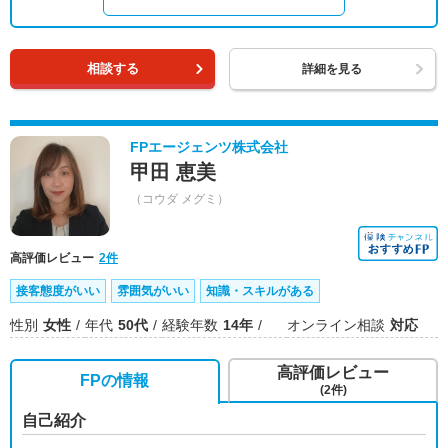
相談する
詳細を見る
FPエージェンツ株式会社
甲田 恵美
（コウダ メグミ）
高評価レビュー
2件
接客態度がいい
雰囲気がいい
知識・スキルがある
性別
女性
年代
50代
経験年数
14年
オンライン相談
対応
高評価レビュー
FPの情報
(2件)
自己紹介