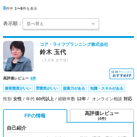
8
件中
1〜8
件を表示
表示順：
コア・ライフプランニング株式会社
鈴木 玉代
（スズキ タマヨ）
高評価レビュー
4件
接客態度がいい
雰囲気がいい
提案力がある
知識・スキルがある
性別
女性
年代
60代以上
経験年数
12年
オンライン相談
対応
高評価レビュー
FPの情報
(4件)
自己紹介