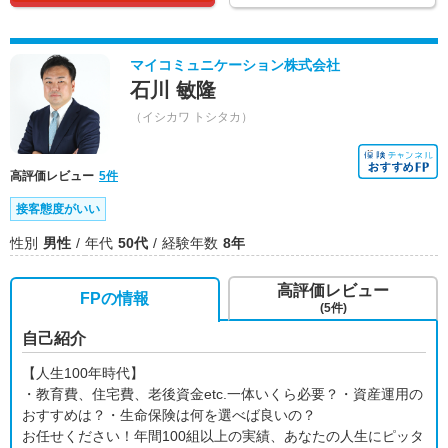
マイコミュニケーション株式会社
石川 敏隆
（イシカワ トシタカ）
高評価レビュー
5件
接客態度がいい
性別
男性
年代
50代
経験年数
8年
高評価レビュー
FPの情報
(5件)
自己紹介
【人生100年時代】
・教育費、住宅費、老後資金etc.一体いくら必要？・資産運用の
おすすめは？・生命保険は何を選べば良いの？
お任せください！年間100組以上の実績、あなたの人生にピッタ