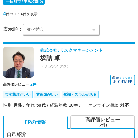
十日町市 / 中魚沼郡
4
件中
1〜4
件を表示
表示順：
株式会社Jリスクマネージメント
坂詰 卓
（サカツメ タク）
高評価レビュー
2件
接客態度がいい
雰囲気がいい
知識・スキルがある
性別
男性
年代
50代
経験年数
10年
オンライン相談
対応
高評価レビュー
FPの情報
(2件)
自己紹介