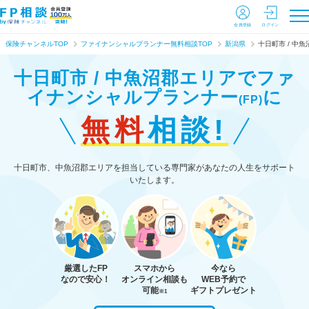
会員登録
ログイン
保険チャンネルTOP
ファイナンシャルプランナー無料相談TOP
新潟県
十日町市 / 中
十日町市 / 中魚沼郡エリアで
ファ
イナンシャルプランナー
に
(FP)
無料
相談!
十日町市、中魚沼郡エリアを担当している専門家があなたの人生をサポート
いたします。
厳選したFP
スマホから
今なら
なので安心！
オンライン相談も
WEB予約で
可能
ギフトプレゼント
※1