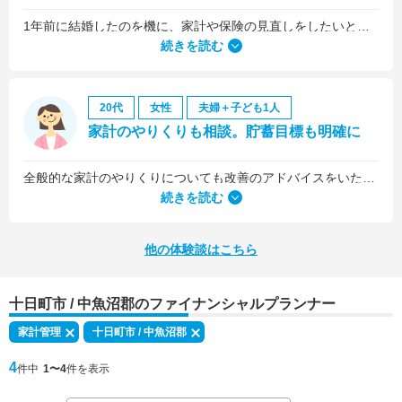
1年前に結婚したのを機に、家計や保険の見直しをしたいと思っていましたが、夫がお金に無頓着どころか、使ってナンボというタイプで、１年間なかなか聞き入れてもらえませんでした。
続きを読む
20代
女性
夫婦＋子ども1人
家計のやりくりも相談。貯蓄目標も明確に
全般的な家計のやりくりについても改善のアドバイスをいただきました。
続きを読む
他の体験談はこちら
十日町市 / 中魚沼郡のファイナンシャルプランナー
家計管理
十日町市 / 中魚沼郡
4
件中
1〜4
件を表示