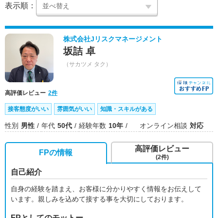
表示順：
株式会社Jリスクマネージメント
坂詰 卓
（サカツメ タク）
高評価レビュー
2件
接客態度がいい
雰囲気がいい
知識・スキルがある
性別
男性
年代
50代
経験年数
10年
オンライン相談
対応
高評価レビュー
FPの情報
(2件)
自己紹介
自身の経験を踏まえ、お客様に分かりやすく情報をお伝えして
います。親しみを込めて接する事を大切にしております。
FPとしてのモットー