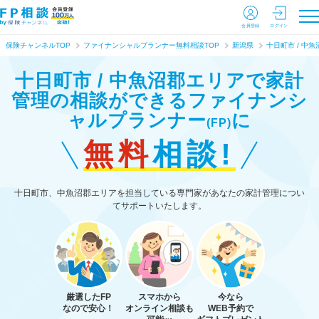
会員登録
ログイン
保険チャンネルTOP
ファイナンシャルプランナー無料相談TOP
新潟県
十日町市 / 中魚
十日町市 / 中魚沼郡エリアで家計
管理の相談ができる
ファイナンシ
ャルプランナー
に
(FP)
無料
相談!
十日町市、中魚沼郡エリアを担当している専門家があなたの家計管理につい
てサポートいたします。
厳選したFP
スマホから
今なら
なので安心！
オンライン相談も
WEB予約で