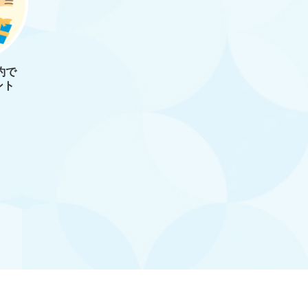
約で
ント