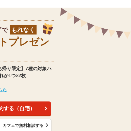
了で
もれなく
ト
プレゼン
ち帰り限定】
7種の対象ハ
れか1つ×2枚
ちら
約する（自宅）
カフェで無料相談する