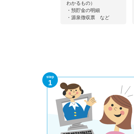
わかるもの）
・預貯金の明細
・源泉徴収票 など
step
1