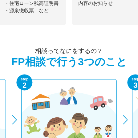
・住宅ローン残高証明書
内容のお知らせ
・源泉徴収票 など
相談ってなにをするの？
FP相談で行う3つのこと
step
ste
2
3