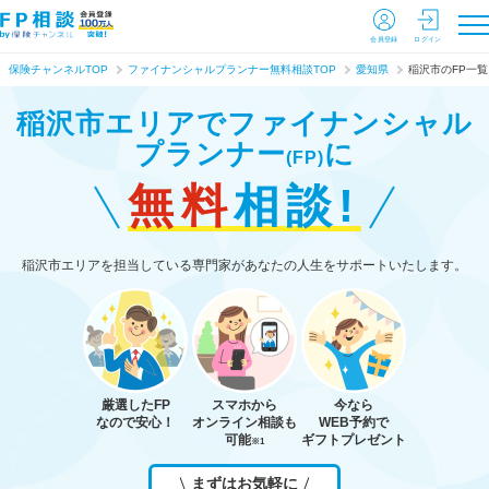
会員登録
ログイン
保険チャンネルTOP
ファイナンシャルプランナー無料相談TOP
愛知県
稲沢市のFP一覧
稲沢市エリアで
ファイナンシャル
プランナー
に
(FP)
無料
相談!
稲沢市エリアを担当している専門家があなたの人生をサポートいたします。
厳選したFP
スマホから
今なら
なので安心！
オンライン相談も
WEB予約で
可能
ギフトプレゼント
※1
まずはお気軽に