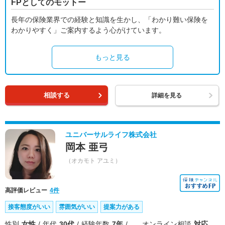
FPとしてのモットー
長年の保険業界での経験と知識を生かし、「わかり難い保険を
わかりやすく」ご案内するよう心がけています。
もっと見る
相談する
詳細を見る
ユニバーサルライフ株式会社
岡本 亜弓
（オカモト アユミ）
高評価レビュー
4件
接客態度がいい
雰囲気がいい
提案力がある
性別
女性
年代
30代
経験年数
7年
オンライン相談
対応