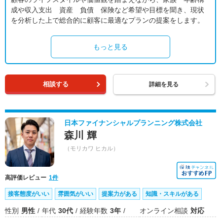
成や収入支出 資産 負債 保険など希望や目標を聞き、現状
を分析した上で総合的に顧客に最適なプランの提案をします。
もっと見る
相談する
詳細を見る
日本ファイナンシャルプランニング株式会社
森川 輝
（モリカワ ヒカル）
高評価レビュー
1件
接客態度がいい
雰囲気がいい
提案力がある
知識・スキルがある
性別
男性
年代
30代
経験年数
3年
オンライン相談
対応