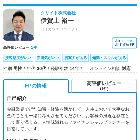
クリイト株式会社
伊賀上 裕一
（イガウエ ユウイチ）
高評価レビュー
1件
接客態度がいい
雰囲気がいい
提案力がある
知識・スキルがある
性別
男性
年代
30代
経験年数
14年
オンライン相談
対応
高評価レビュー
FPの情報
(1件)
自己紹介
金融業界で得た知識・経験を活かして、人生において大事なお
金のことを一緒に考えさせてください。お客様の身近な存在と
して寄り添える、人情味溢れるファイナンシャルプランナーを
目指しています。