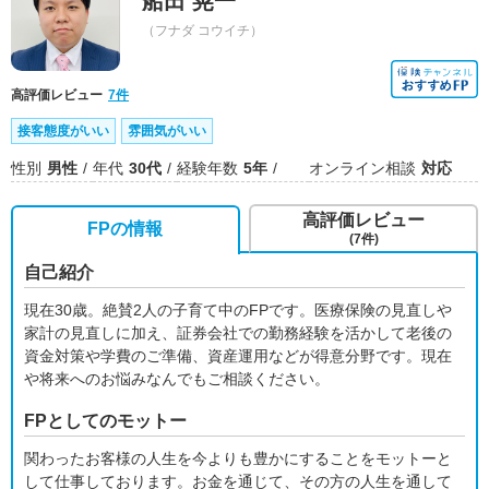
船田 晃一
（フナダ コウイチ）
高評価レビュー
7件
接客態度がいい
雰囲気がいい
性別
男性
年代
30代
経験年数
5年
オンライン相談
対応
高評価レビュー
FPの情報
(7件)
自己紹介
現在30歳。絶賛2人の子育て中のFPです。医療保険の見直しや
家計の見直しに加え、証券会社での勤務経験を活かして老後の
資金対策や学費のご準備、資産運用などが得意分野です。現在
や将来へのお悩みなんでもご相談ください。
FPとしてのモットー
関わったお客様の人生を今よりも豊かにすることをモットーと
して仕事しております。お金を通じて、その方の人生を通して