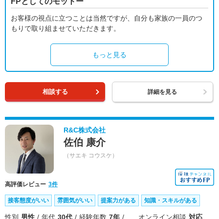
FPとしてのモットー
お客様の視点に立つことは当然ですが、自分も家族の一員のつ
もりで取り組ませていただきます。
もっと見る
相談する
詳細を見る
R&C株式会社
佐伯 康介
（サエキ コウスケ）
高評価レビュー
3件
接客態度がいい
雰囲気がいい
提案力がある
知識・スキルがある
性別
男性
年代
30代
経験年数
7年
オンライン相談
対応