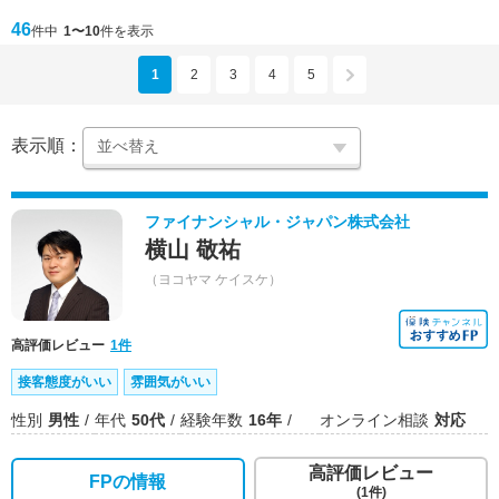
46
件中
1〜10
件を表示
1
2
3
4
5
表示順：
ファイナンシャル・ジャパン株式会社
横山 敬祐
（ヨコヤマ ケイスケ）
高評価レビュー
1件
接客態度がいい
雰囲気がいい
性別
男性
年代
50代
経験年数
16年
オンライン相談
対応
高評価レビュー
FPの情報
(1件)