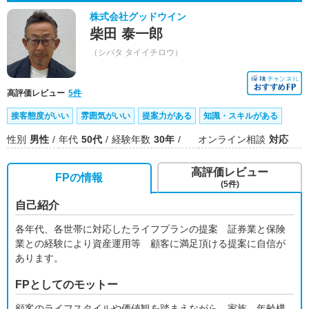
株式会社グッドウイン
柴田 泰一郎
（シバタ タイイチロウ）
高評価レビュー
5件
接客態度がいい
雰囲気がいい
提案力がある
知識・スキルがある
性別
男性
年代
50代
経験年数
30年
オンライン相談
対応
高評価レビュー
FPの情報
(5件)
自己紹介
各年代、各世帯に対応したライフプランの提案 証券業と保険
業との経験により資産運用等 顧客に満足頂ける提案に自信が
あります。
FPとしてのモットー
顧客のライフスタイルや価値観を踏まえながら、家族 年齢構