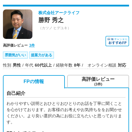
株式会社アークライフ
勝野 秀之
（カツノ ヒデユキ）
高評価レビュー
3件
雰囲気がいい
提案力がある
性別
男性
年代
60代以上
経験年数
8年
オンライン相談
対応
高評価レビュー
FPの情報
(3件)
自己紹介
わかりやすい説明とおひとりおひとりのお話を丁寧に聞くこと
を心がけております。お客様のお考えやお気持ちををお聞かせ
ください。より良い選択の為にお役に立ちたいと思っておりま
す。