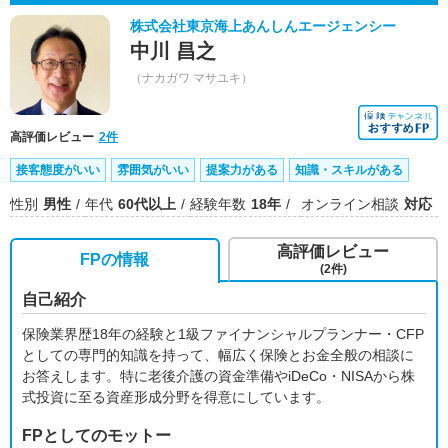
株式会社東京海上あんしんエージェンシー
中川 昌之
（ナカガワ マサユキ）
高評価レビュー
2件
接客態度がいい
雰囲気がいい
提案力がある
知識・スキルがある
性別
男性
年代
60代以上
経験年数
18年
オンライン相談
対応
高評価レビュー
FPの情報
(2件)
自己紹介
保険業界歴18年の経験と1級ファイナンシャルプランナー・CFP
としての専門的知識を持って、幅広く保険とお金全般の相談に
お答えします。特に老後介護の資金準備やiDeCo・NISAから株
式投資に至る資産形成分野を得意にしています。
FPとしてのモットー