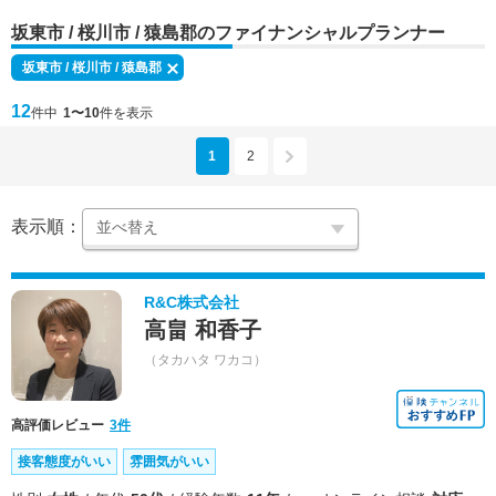
坂東市 / 桜川市 / 猿島郡のファイナンシャルプランナー
坂東市 / 桜川市 / 猿島郡
12
件中
1〜10
件を表示
1
2
表示順：
R&C株式会社
高畠 和香子
（タカハタ ワカコ）
高評価レビュー
3件
接客態度がいい
雰囲気がいい