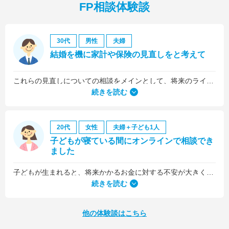
FP相談体験談
30代
男性
夫婦
結婚を機に家計や保険の見直しをと考えて
これらの見直しについての相談をメインとして、将来のライフプラン全般について相談しました。
続きを読む
20代
女性
夫婦＋子ども1人
子どもが寝ている間にオンラインで相談でき
ました
子どもが生まれると、将来かかるお金に対する不安が大きくなりますが、早い段階でFPさんに相談できたことで前向きに考えられるようになりました。
何より、とても親身になって対応してくださって大満足。うちと同じように子どもの将来のお金のことで悩んでいる友人にも教えました。
続きを読む
他の体験談はこちら