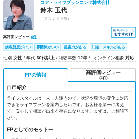
コア・ライフプランニング株式会社
鈴木 玉代
（スズキ タマヨ）
高評価レビュー
4件
接客態度がいい
雰囲気がいい
提案力がある
知識・スキルがある
性別
女性
年代
60代以上
経験年数
12年
オンライン相談
対応
高評価レビュー
FPの情報
(4件)
自己紹介
ライフスタイルは一人一人違うので、状況や環境の変化に対応
できるライフプランを案内したいです。お客様を第一に考え
て、安心して相談が出来る存在になります。まずは、ご相談下
さい。
FPとしてのモットー