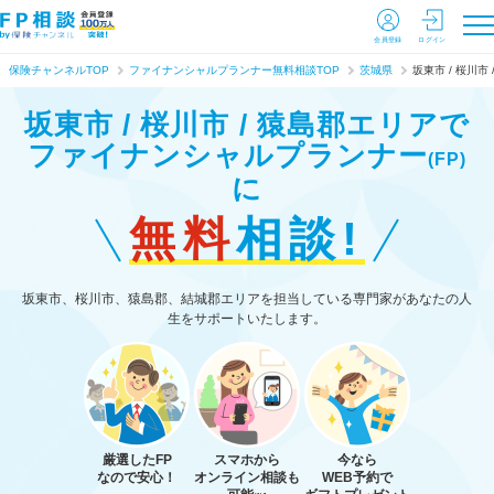
会員登録
ログイン
保険チャンネルTOP
ファイナンシャルプランナー無料相談TOP
茨城県
坂東市 / 桜川市
坂東市 / 桜川市 / 猿島郡エリアで
ファイナンシャルプランナー
(FP)
に
無料
相談!
坂東市、桜川市、猿島郡、結城郡エリアを担当している専門家があなたの人
生をサポートいたします。
厳選したFP
スマホから
今なら
なので安心！
オンライン相談も
WEB予約で