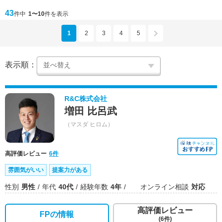
43
件中
1〜10
件を表示
1
2
3
4
5
表示順：
R&C株式会社
増田 比呂武
（マスダ ヒロム）
高評価レビュー
6件
雰囲気がいい
提案力がある
性別
男性
年代
40代
経験年数
4年
オンライン相談
対応
高評価レビュー
FPの情報
(6件)