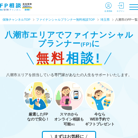
会員登録
ログイン
保険チャンネルTOP
ファイナンシャルプランナー無料相談TOP
埼玉県
八潮市のFP一覧
八潮市エリアで
ファイナンシャル
プランナー
に
(FP)
無料
相談!
八潮市エリアを担当している専門家があなたの人生をサポートいたします。
厳選したFP
スマホから
今なら
なので安心！
オンライン相談も
WEB予約で
可能
ギフトプレゼント
※1
まずはお気軽に