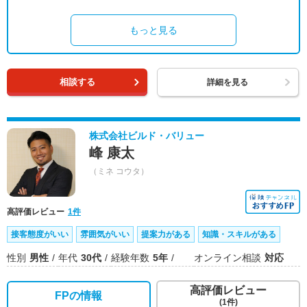
もっと見る
相談する
詳細を見る
株式会社ビルド・バリュー
峰 康太
（ミネ コウタ）
高評価レビュー
1件
接客態度がいい
雰囲気がいい
提案力がある
知識・スキルがある
性別
男性
年代
30代
経験年数
5年
オンライン相談
対応
高評価レビュー
FPの情報
(1件)