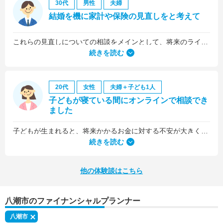
30代
男性
夫婦
結婚を機に家計や保険の見直しをと考えて
これらの見直しについての相談をメインとして、将来のライフプラン全般について相談しました。
続きを読む
20代
女性
夫婦＋子ども1人
子どもが寝ている間にオンラインで相談でき
ました
子どもが生まれると、将来かかるお金に対する不安が大きくなりますが、早い段階でFPさんに相談できたことで前向きに考えられるようになりました。
何より、とても親身になって対応してくださって大満足。うちと同じように子どもの将来のお金のことで悩んでいる友人にも教えました。
続きを読む
他の体験談はこちら
八潮市のファイナンシャルプランナー
八潮市