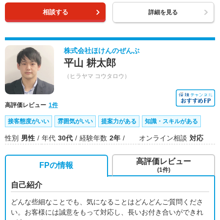
相談する
詳細を見る
株式会社ほけんのぜんぶ
平山 耕太郎
（ヒラヤマ コウタロウ）
高評価レビュー
1件
接客態度がいい
雰囲気がいい
提案力がある
知識・スキルがある
性別
男性
年代
30代
経験年数
2年
オンライン相談
対応
高評価レビュー
FPの情報
(1件)
自己紹介
どんな些細なことでも、気になることはどんどんご質問くださ
い。お客様には誠意をもって対応し、長いお付き合いができれ