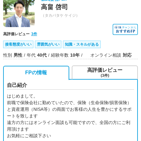
高畠 啓司
（タカバタケ ケイジ）
高評価レビュー
3件
接客態度がいい
雰囲気がいい
知識・スキルがある
性別
男性
年代
40代
経験年数
10年
オンライン相談
対応
高評価レビュー
FPの情報
(3件)
自己紹介
はじめまして。
前職で保険会社に勤めていたので、保険（生命保険/損害保険）
と資産運用（NISA等）の両面でお客様の人生を豊かにするサポ
ートを致します
遠方の方にはオンライン面談も可能ですので、全国の方にご利
用頂けます
お気軽にご相談下さい