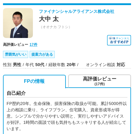
ファイナンシャルアライアンス株式会社
大中 太
（オオナカ フトシ）
高評価レビュー
17件
雰囲気がいい
提案力がある
性別
男性
年代
50代
経験年数
20年
オンライン相談
対応
高評価レビュー
FPの情報
(17件)
自己紹介
FP歴約20年。生命保険、損害保険の取扱が可能。累計5000件以
上の相談に乗り、ライフプラン、住宅購入、資産形成等が得
意。シンプルで分かりやすい説明と、実行しやすいアドバイス
が好評。1時間の面談で頭も気持ちもスッキリする人が続出して
います。