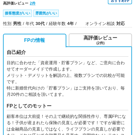
高評価レビュー
2件
接客態度がいい
雰囲気がいい
性別
男性
年代
30代
経験年数
4年
オンライン相談
対応
高評価レビュー
FPの情報
(2件)
自己紹介
目的に合わせた「資産運用・貯蓄プラン」など、ご意向に合わ
せてオーダーメイドで作成します。
メリット・デメリットを解説の上、複数プランでの比較が可能
です。
特に新婚世代向けの「貯蓄プラン」はご支持を頂いており、毎
月20件のご相談を頂いてます。
FPとしてのモットー
顧客本位は大前提！その上で継続的な関係性作り、専属FPにな
る！子供が産まれたら保険の見直しが必要です！ですが厳密に
は金融商品の見直しではなく、ライフプランの見直しが必要で