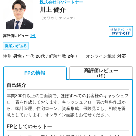
株式会社FPパートナー
川上 健介
（カワカミ ケンスケ）
高評価レビュー
1件
提案力がある
性別
男性
年代
20代
経験年数
2年
オンライン相談
対応
高評価レビュー
FPの情報
(1件)
自己紹介
年間300件以上のご面談で、ほぼすべてのお客様のキャッシュフ
ロー表を作成しております。キャッシュフロー表の無料作成か
ら、家計管理、住宅ローン、資産形成、保険見直し、相続を得
意としております。オンライン面談もお任せください。
FPとしてのモットー