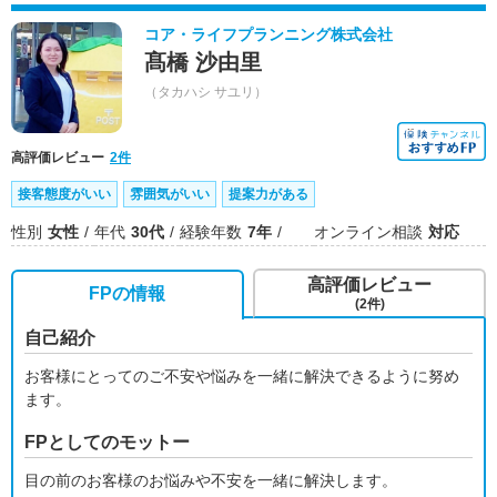
コア・ライフプランニング株式会社
髙橋 沙由里
（タカハシ サユリ）
高評価レビュー
2件
接客態度がいい
雰囲気がいい
提案力がある
性別
女性
年代
30代
経験年数
7年
オンライン相談
対応
高評価レビュー
FPの情報
(2件)
自己紹介
お客様にとってのご不安や悩みを一緒に解決できるように努め
ます。
FPとしてのモットー
目の前のお客様のお悩みや不安を一緒に解決します。