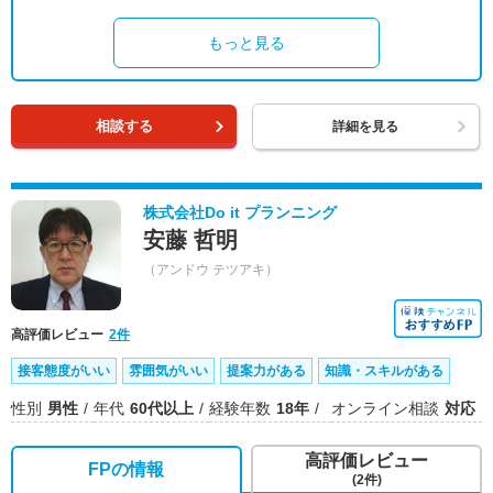
もっと見る
相談する
詳細を見る
株式会社Do it プランニング
安藤 哲明
（アンドウ テツアキ）
高評価レビュー
2件
接客態度がいい
雰囲気がいい
提案力がある
知識・スキルがある
性別
男性
年代
60代以上
経験年数
18年
オンライン相談
対応
高評価レビュー
FPの情報
(2件)