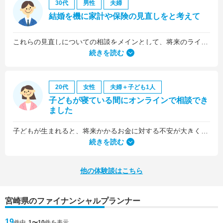
30代
男性
夫婦
結婚を機に家計や保険の見直しをと考えて
これらの見直しについての相談をメインとして、将来のライフプラン全般について相談しました。
続きを読む
20代
女性
夫婦＋子ども1人
子どもが寝ている間にオンラインで相談でき
ました
子どもが生まれると、将来かかるお金に対する不安が大きくなりますが、早い段階でFPさんに相談できたことで前向きに考えられるようになりました。
何より、とても親身になって対応してくださって大満足。うちと同じように子どもの将来のお金のことで悩んでいる友人にも教えました。
続きを読む
他の体験談はこちら
宮崎県のファイナンシャルプランナー
19
件中
1〜10
件を表示