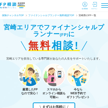
会員登録
ログイン
保険チャンネルTOP
ファイナンシャルプランナー無料相談TOP
宮崎県のFP一覧
宮崎エリアで
ファイナンシャルプ
ランナー
に
(FP)
無料
相談!
宮崎エリアを担当している専門家があなたの人生をサポートいたします。
厳選したFP
スマホから
今なら
なので安心！
オンライン相談も
WEB予約で
可能
ギフトプレゼント
※1
まずはお気軽に