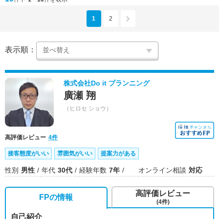
1
2
表示順：
株式会社Do it プランニング
廣瀬 翔
（ヒロセ ショウ）
高評価レビュー
4件
接客態度がいい
雰囲気がいい
提案力がある
性別
男性
年代
30代
経験年数
7年
オンライン相談
対応
高評価レビュー
FPの情報
(4件)
自己紹介