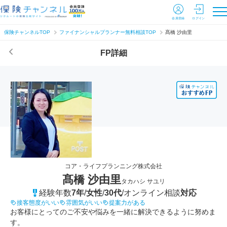
会員登録
ログイン
保険チャンネルTOP
ファイナンシャルプランナー無料相談TOP
髙橋 沙由里
FP詳細
コア・ライフプランニング株式会社
髙橋 沙由里
タカハシ サユリ
経験年数
7年
/
女性
/
30代
/
オンライン相談
対応
接客態度がいい
雰囲気がいい
提案力がある
お客様にとってのご不安や悩みを一緒に解決できるように努めま
す。