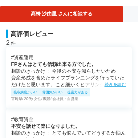
髙橋 沙由里 さんに相談する
高評価レビュー
2
件
#
資産運用
FPさんはとても信頼出来る方でした。
相談のきっかけ： 今後の不安を減らしたいため
資産形成を含めたライフプランニングを行っていた
だけたと思います。こと細かくヒアリングして頂
続きを読む
き、本当に私の生活に沿ったプランを提案していた
接客態度がいい
雰囲気がいい
提案力がある
だけるのだなと安心しました。とても信頼できま
宮崎県
20代
女性
既婚
会社員・自営業
す。次回の相談も楽しみです。ありがとうございま
した。
#
教育資金
不安を話せて楽になりました。
相談のきっかけ： とても悩んでいてどうするか悩ん