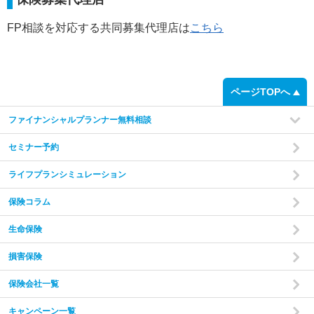
FP相談で行う3つのこと
FP相談を対応する共同募集代理店は
こちら
step
1
ページTOPへ
ファイナンシャルプランナー無料相談
セミナー予約
ライフプランシミュレーション
保険コラム
家計の現状と
ご希望をヒアリング
あなたやご家族の状況やご希望をお伺いいたします。
現在
生命保険
の収入・支出・貯蓄の状況から、家計のバランスを把握し
た上で診断を行います。
損害保険
保険会社一覧
step
2
キャンペーン一覧