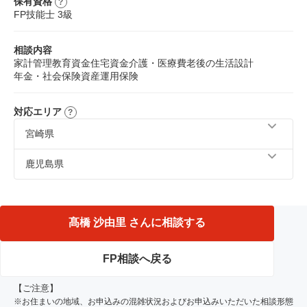
保有資格
FP技能士 3級
相談内容
家計管理
教育資金
住宅資金
介護・医療費
老後の生活設計
年金・社会保険
資産運用
保険
対応エリア
宮崎県
宮崎市、都城市、日南市、串間市、北諸県郡、小林市
鹿児島県
鹿屋市、曽於市、志布志市、曽於郡、霧島市
髙橋 沙由里 さんに相談する
FP相談へ戻る
【ご注意】
※お住まいの地域、お申込みの混雑状況およびお申込みいただいた相談形態