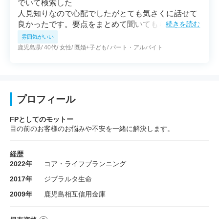
でいて検索した
人見知りなので心配でしたがとても気さくに話せて
良かったです。要点をまとめて聞いてもらえてこの
続きを読む
担当の方を選んで良かったです。
雰囲気がいい
鹿児島県
40代
女性
既婚+子ども
パート・アルバイト
プロフィール
FPとしてのモットー
目の前のお客様のお悩みや不安を一緒に解決します。
経歴
2022年
コア・ライフプランニング
2017年
ジブラルタ生命
2009年
鹿児島相互信用金庫