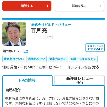
相談する
詳細を見る
株式会社ビルド・バリュー
百戸 亮
（モモト リョウ）
高評価レビュー
5件
接客態度がいい
雰囲気がいい
提案力がある
知識・スキルがある
性別
男性
年代
50代
経験年数
7年
オンライン相談
対応
高評価レビュー
FPの情報
(5件)
自己紹介
教育資金に教育資金に、万一の貯え、お金の悩みは尽きない物
です。大切なお金どうすれば損しないで済むのか？本当にその