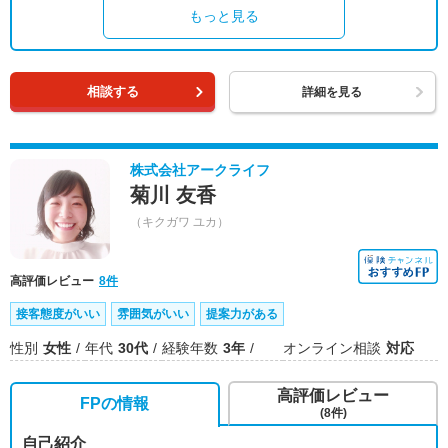
もっと見る
相談する
詳細を見る
株式会社アークライフ
菊川 友香
（キクガワ ユカ）
高評価レビュー
8件
接客態度がいい
雰囲気がいい
提案力がある
性別
女性
年代
30代
経験年数
3年
オンライン相談
対応
高評価レビュー
FPの情報
(8件)
自己紹介