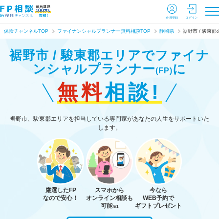
会員登録
ログイン
保険チャンネルTOP
ファイナンシャルプランナー無料相談TOP
静岡県
裾野市 / 駿東郡
裾野市 / 駿東郡エリアで
ファイナ
ンシャルプランナー
に
(FP)
無料
相談!
裾野市、駿東郡エリアを担当している専門家があなたの人生をサポートいた
します。
厳選したFP
スマホから
今なら
なので安心！
オンライン相談も
WEB予約で
可能
ギフトプレゼント
※1