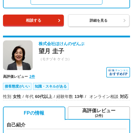
相談する
詳細を見る
株式会社ほけんのぜんぶ
望月 圭子
（モチヅキ ケイコ）
高評価レビュー
2件
接客態度がいい
知識・スキルがある
性別
女性
年代
60代以上
経験年数
13年
オンライン相談
対応
高評価レビュー
FPの情報
(2件)
自己紹介