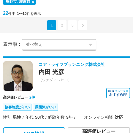
裾野市 / 駿東郡
22
件中
1〜10
件を表示
1
2
3
表示順：
コア・ライフプランニング株式会社
内田 光彦
（ウチダ ミツヒコ）
高評価レビュー
2件
接客態度がいい
雰囲気がいい
性別
男性
年代
50代
経験年数
9年
オンライン相談
対応
高評価レビュー