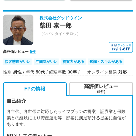
株式会社グッドウイン
柴田 泰一郎
（シバタ タイイチロウ）
高評価レビュー
5件
接客態度がいい
雰囲気がいい
提案力がある
知識・スキルがある
性別
男性
年代
50代
経験年数
30年
オンライン相談
対応
高評価レビュー
FPの情報
(5件)
自己紹介
各年代、各世帯に対応したライフプランの提案 証券業と保険
業との経験により資産運用等 顧客に満足頂ける提案に自信が
あります。
FPとしてのモットー