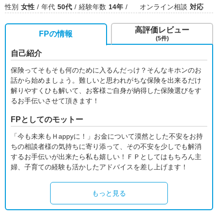
性別
女性
年代
50代
経験年数
14年
オンライン相談
対応
高評価レビュー
FPの情報
(5件)
自己紹介
保険ってそもそも何のために入るんだっけ？そんなキホンのお
話から始めましょう。難しいと思われがちな保険を出来るだけ
解りやすくひも解いて、お客様ご自身が納得した保険選びをす
るお手伝いさせて頂きます！
FPとしてのモットー
「今も未来もＨappyに！」お金について漠然とした不安をお持
ちの相談者様の気持ちに寄り添って、その不安を少しでも解消
するお手伝いが出来たら私も嬉しい！ＦＰとしてはもちろん主
婦、子育ての経験も活かしたアドバイスを差し上げます！
もっと見る