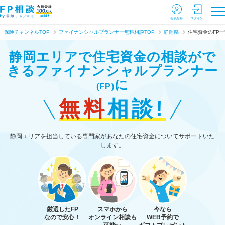
会員登録
ログイン
保険チャンネルTOP
ファイナンシャルプランナー無料相談TOP
静岡県
住宅資金のFP一
静岡エリアで住宅資金の相談がで
きる
ファイナンシャルプランナー
に
(FP)
無料
相談!
静岡エリアを担当している専門家があなたの住宅資金についてサポートいた
します。
厳選したFP
スマホから
今なら
なので安心！
オンライン相談も
WEB予約で