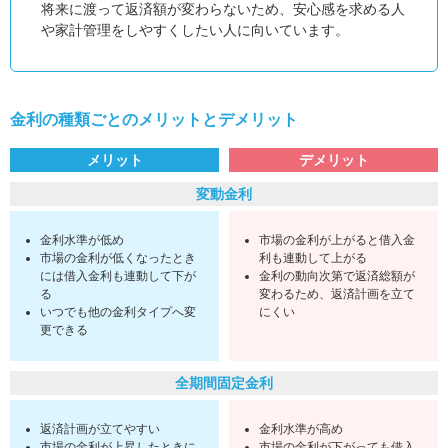
将来に渡って返済額が変わらないため、安心感を求める人
や家計管理をしやすくしたい人に向いています。
金利の種類ごとのメリットとデメリット
メリット
デメリット
変動金利
金利水準が低め
市場の金利が上がると借入金
市場の金利が低くなったとき
利も連動して上がる
には借入金利も連動して下が
金利の動向次第で返済総額が
る
変わるため、返済計画を立て
いつでも他の金利タイプへ変
にくい
更できる
全期間固定金利
返済計画が立てやすい
金利水準が高め
市場の金利が上昇したときに
市場の金利が下がっても借入