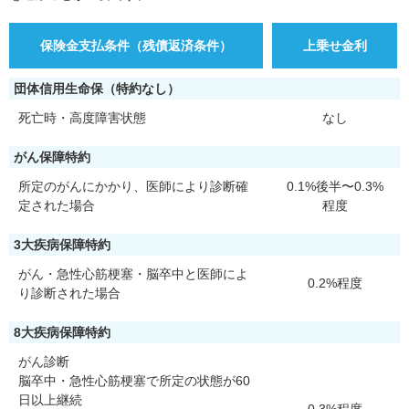
保険金支払条件（残債返済条件）
上乗せ金利
団体信用生命保（特約なし）
死亡時・高度障害状態
なし
がん保障特約
所定のがんにかかり、医師により診断確
0.1%後半〜0.3%
定された場合
程度
3大疾病保障特約
がん・急性心筋梗塞・脳卒中と医師によ
0.2%程度
り診断された場合
8大疾病保障特約
がん診断
脳卒中・急性心筋梗塞で所定の状態が60
日以上継続