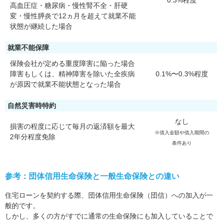
0.3%程度
高血圧症・糖尿病・慢性腎不全・肝硬
変・慢性膵炎で12ヵ月を超えて就業不能
状態が継続した場合
就業不能保障
保険会社が定める重度障害に陥った場合
障害もしくは、精神障害を除いた全疾病
0.1%〜0.3%程度
が原因で就業不能状態となった場合
自然災害時特約
なし
損害の程度に応じて毎月の返済額を最大
※借入金額や借入期間の
2年分程度免除
条件あり
参考：団体信用生命保険と一般生命保険との違い
住宅ローンを契約する際、団体信用生命保険（団信）への加入が一
般的です。
しかし、多くの方がすでに通常の生命保険にも加入していることで