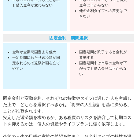
も借入金利が変わらない
金利は下がらない
他の金利タイプへの変更はで
きない
固定金利 期間選択
金利が全期間固定より低め
固定期間が終了すると金利が
一定期間にわたり返済額が固
変動する
定されるので返済計画を立て
固定期間中は市場の金利が下
やすい
がっても借入金利は下がらな
い
固定金利と変動金利、それぞれの特徴やタイプに適した人を考慮し
た上で、どちらを選択すべきかは「将来の人生設計を基に決める」
ことが推奨されます。
安定した返済額を求めるか、ある程度のリスクを許容して初期コス
トを抑えるかは、個人の資産やライフプランに強く依存します。
今後の人生の目標や家族の希望を踏まえ、各金利タイプの特性を深