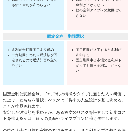
も借入金利が変わらない
金利は下がらない
他の金利タイプへの変更はで
きない
固定金利 期間選択
金利が全期間固定より低め
固定期間が終了すると金利が
一定期間にわたり返済額が固
変動する
定されるので返済計画を立て
固定期間中は市場の金利が下
やすい
がっても借入金利は下がらな
い
固定金利と変動金利、それぞれの特徴やタイプに適した人を考慮し
た上で、どちらを選択すべきかは「将来の人生設計を基に決める」
ことが推奨されます。
安定した返済額を求めるか、ある程度のリスクを許容して初期コス
トを抑えるかは、個人の資産やライフプランに強く依存します。
今後の人生の目標や家族の希望を踏まえ、各金利タイプの特性を深