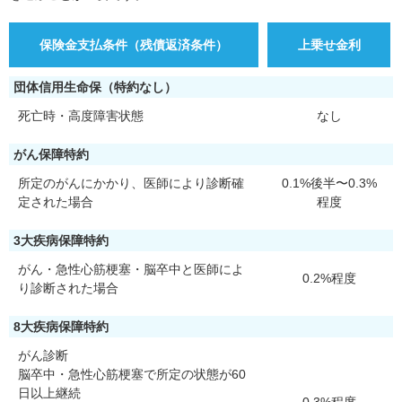
保険金支払条件（残債返済条件）
上乗せ金利
団体信用生命保（特約なし）
死亡時・高度障害状態
なし
がん保障特約
所定のがんにかかり、医師により診断確
0.1%後半〜0.3%
定された場合
程度
3大疾病保障特約
がん・急性心筋梗塞・脳卒中と医師によ
0.2%程度
り診断された場合
8大疾病保障特約
がん診断
脳卒中・急性心筋梗塞で所定の状態が60
日以上継続