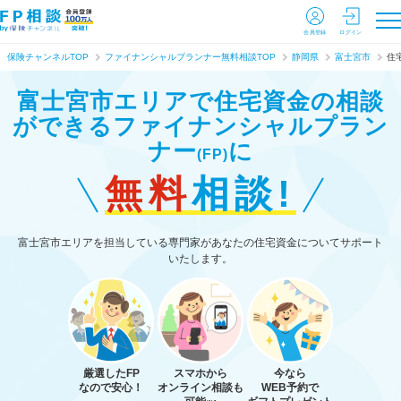
会員登録
ログイン
保険チャンネルTOP
ファイナンシャルプランナー無料相談TOP
静岡県
富士宮市
住
富士宮市エリアで住宅資金の相談
ができる
ファイナンシャルプラン
ナー
に
(FP)
無料
相談!
富士宮市エリアを担当している専門家があなたの住宅資金についてサポート
いたします。
厳選したFP
スマホから
今なら
なので安心！
オンライン相談も
WEB予約で