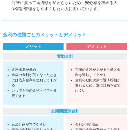
将来に渡って返済額が変わらないため、安心感を求める人
や家計管理をしやすくしたい人に向いています。
金利の種類ごとのメリットとデメリット
メリット
デメリット
変動金利
金利水準が低め
市場の金利が上がると借入金
市場の金利が低くなったとき
利も連動して上がる
には借入金利も連動して下が
金利の動向次第で返済総額が
る
変わるため、返済計画を立て
いつでも他の金利タイプへ変
にくい
更できる
全期間固定金利
返済計画が立てやすい
金利水準が高め
市場の金利が上昇したときに
市場の金利が下がっても借入