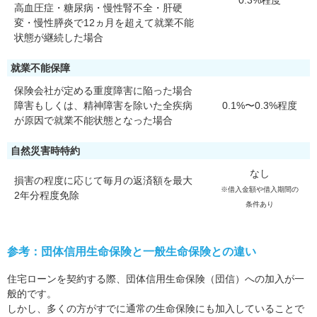
0.3%程度
高血圧症・糖尿病・慢性腎不全・肝硬
変・慢性膵炎で12ヵ月を超えて就業不能
状態が継続した場合
就業不能保障
保険会社が定める重度障害に陥った場合
障害もしくは、精神障害を除いた全疾病
0.1%〜0.3%程度
が原因で就業不能状態となった場合
自然災害時特約
なし
損害の程度に応じて毎月の返済額を最大
※借入金額や借入期間の
2年分程度免除
条件あり
参考：団体信用生命保険と一般生命保険との違い
住宅ローンを契約する際、団体信用生命保険（団信）への加入が一
般的です。
しかし、多くの方がすでに通常の生命保険にも加入していることで