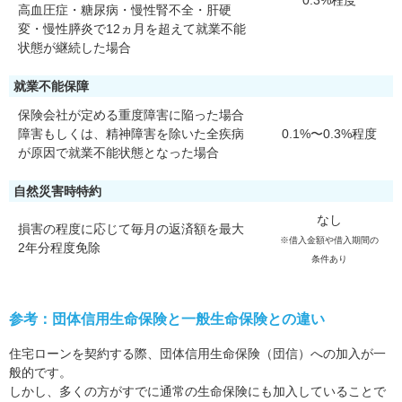
0.3%程度
高血圧症・糖尿病・慢性腎不全・肝硬
変・慢性膵炎で12ヵ月を超えて就業不能
状態が継続した場合
就業不能保障
保険会社が定める重度障害に陥った場合
障害もしくは、精神障害を除いた全疾病
0.1%〜0.3%程度
が原因で就業不能状態となった場合
自然災害時特約
なし
損害の程度に応じて毎月の返済額を最大
※借入金額や借入期間の
2年分程度免除
条件あり
参考：団体信用生命保険と一般生命保険との違い
住宅ローンを契約する際、団体信用生命保険（団信）への加入が一
般的です。
しかし、多くの方がすでに通常の生命保険にも加入していることで