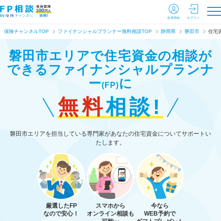
会員登録
ログイン
保険チャンネルTOP
ファイナンシャルプランナー無料相談TOP
静岡県
磐田市
住宅
磐田市エリアで住宅資金の相談が
できる
ファイナンシャルプランナ
ー
に
(FP)
無料
相談!
磐田市エリアを担当している専門家があなたの住宅資金についてサポートい
たします。
厳選したFP
スマホから
今なら
なので安心！
オンライン相談も
WEB予約で