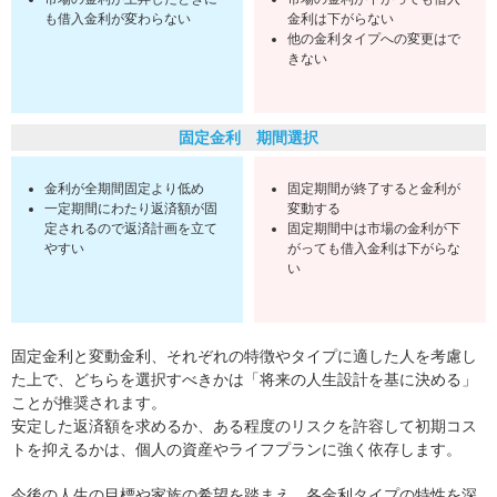
も借入金利が変わらない
金利は下がらない
他の金利タイプへの変更はで
きない
固定金利 期間選択
金利が全期間固定より低め
固定期間が終了すると金利が
一定期間にわたり返済額が固
変動する
定されるので返済計画を立て
固定期間中は市場の金利が下
やすい
がっても借入金利は下がらな
い
固定金利と変動金利、それぞれの特徴やタイプに適した人を考慮し
た上で、どちらを選択すべきかは「将来の人生設計を基に決める」
ことが推奨されます。
安定した返済額を求めるか、ある程度のリスクを許容して初期コス
トを抑えるかは、個人の資産やライフプランに強く依存します。
今後の人生の目標や家族の希望を踏まえ、各金利タイプの特性を深