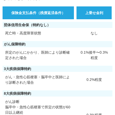
保険金支払条件（残債返済条件）
上乗せ金利
団体信用生命保（特約なし）
死亡時・高度障害状態
なし
がん保障特約
所定のがんにかかり、医師により診断確
0.1%後半〜0.3%
定された場合
程度
3大疾病保障特約
がん・急性心筋梗塞・脳卒中と医師によ
0.2%程度
り診断された場合
8大疾病保障特約
がん診断
脳卒中・急性心筋梗塞で所定の状態が60
日以上継続