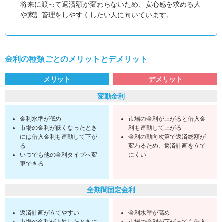
将来に渡って返済額が変わらないため、安心感を求める人
や家計管理をしやすくしたい人に向いています。
金利の種類ごとのメリットとデメリット
メリット
デメリット
変動金利
金利水準が低め
市場の金利が上がると借入金
市場の金利が低くなったとき
利も連動して上がる
には借入金利も連動して下が
金利の動向次第で返済総額が
る
変わるため、返済計画を立て
いつでも他の金利タイプへ変
にくい
更できる
全期間固定金利
返済計画が立てやすい
金利水準が高め
市場の金利が上昇したときに
市場の金利が下がっても借入