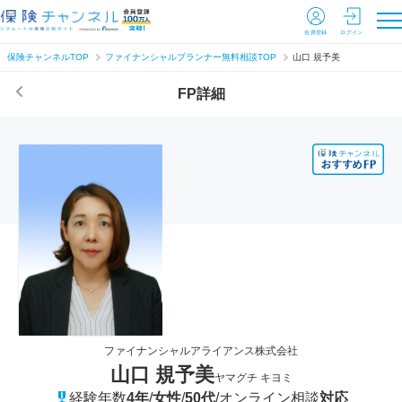
会員登録
ログイン
保険チャンネルTOP
ファイナンシャルプランナー無料相談TOP
山口 規予美
FP詳細
ファイナンシャルアライアンス株式会社
山口 規予美
ヤマグチ キヨミ
経験年数
4年
/
女性
/
50代
/
オンライン相談
対応