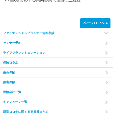
step
1
ページTOPへ
ファイナンシャルプランナー無料相談
セミナー予約
ライフプランシミュレーション
保険コラム
家計の現状と
ご希望をヒアリング
あなたやご家族の状況やご希望をお伺いいたします。
現在
生命保険
の収入・支出・貯蓄の状況から、家計のバランスを把握し
た上で診断を行います。
損害保険
保険会社一覧
step
2
キャンペーン一覧
新型コロナに関する支援策まとめ