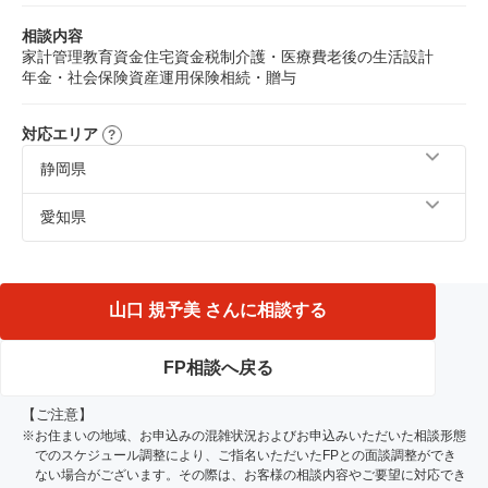
相談内容
家計管理
教育資金
住宅資金
税制
介護・医療費
老後の生活設計
年金・社会保険
資産運用
保険
相続・贈与
対応エリア
静岡県
静岡市、磐田市、浜松市、富士市、富士宮市、藤枝市、焼
愛知県
津市、島田市、掛川市、袋井市、湖西市、菊川市、周智郡
岡崎市、豊橋市、豊田市、西尾市、蒲郡市、額田郡
山口 規予美 さんに相談する
FP相談へ戻る
【ご注意】
※お住まいの地域、お申込みの混雑状況およびお申込みいただいた相談形態
でのスケジュール調整により、ご指名いただいたFPとの面談調整ができ
ない場合がございます。その際は、お客様の相談内容やご要望に対応でき