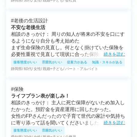
静岡県
30代
女性
既婚+子ども
会社員
#
老後の生活設計
不安な老後生活
相談のきっかけ： 周りの知人が将来の不安を口にす
るようになり自分も考え始めた
まず生命保険の見直し。何となく掛けていた保険を
必要性重視で見直して現状に合った保険に入り直せ
続きを読む
たことは良かった。以前から気になっていた変額保
接客態度がいい
雰囲気がいい
提案力がある
知識・スキルがある
険を説明してもらい、将来期待できるものをやるこ
静岡県
60代
女性
既婚+子ども
パート・アルバイト
とにその他幅広い質問にも的確に答えて下さりあり
がたかった。ひとつの保険会社の方では無い様々な
保険を紹介してもらえることが一番のメリットでは
#
保険
ないかと思う。
ライフプラン表が楽しみ！
相談のきっかけ： 主人に死亡保障がないため加入し
たかった。預貯金を資産運用に回したかった。
女性のFPさんだったので子育て世代の家計や気持ち
に寄り添って話を聞いてくださいました。また、ラ
続きを読む
イフプランを作成していただくことで今後必要なお
接客態度がいい
雰囲気がいい
金がいつの時期にいくらかかるのかが明確になって