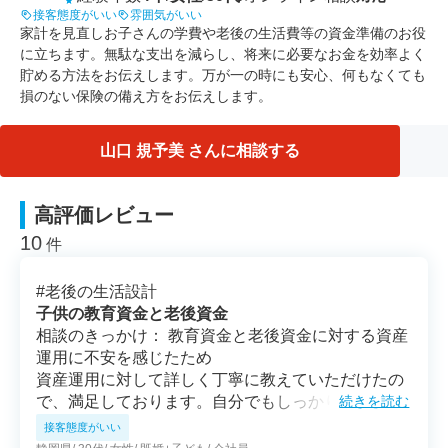
接客態度がいい
雰囲気がいい
家計を見直しお子さんの学費や老後の生活費等の資金準備のお役
に立ちます。無駄な支出を減らし、将来に必要なお金を効率よく
貯める方法をお伝えします。万が一の時にも安心、何もなくても
損のない保険の備え方をお伝えします。
山口 規予美 さんに相談する
高評価レビュー
10
件
#
老後の生活設計
子供の教育資金と老後資金
相談のきっかけ： 教育資金と老後資金に対する資産
運用に不安を感じたため
資産運用に対して詳しく丁寧に教えていただけたの
で、満足しております。自分でもしっかり考えて、
続きを読む
自分にとってよりよい方法を考えるきっかけとなり
接客態度がいい
ました。