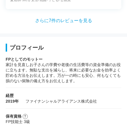
愛知県
30代
女性
既婚+子ども
公務員
くると思います。時間の関係でライフプラン表の評
価は後日改めることになりましたので楽しみです。
さらに7件のレビューを見る
プロフィール
FPとしてのモットー
家計を見直しお子さんの学費や老後の生活費等の資金準備のお役
に立ちます。無駄な支出を減らし、将来に必要なお金を効率よく
貯める方法をお伝えします。万が一の時にも安心、何もなくても
損のない保険の備え方をお伝えします。
経歴
2019年
ファイナンシャルアライアンス株式会社
保有資格
FP技能士 3級