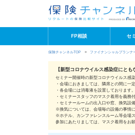
FP相談
セ
保険チャンネルTOP
>
ファイナンシャルプランナー
【新型コロナウイルス感染症にとも
セミナー開催時の新型コロナウイルス感
・会場におきましては、隣席との間に一
・各会場には消毒液を設置しております
・セミナースタッフのマスク着用を義務
・セミナールームの出入口や窓、換気設
※換気については、会場毎の設備の事情
※ホテル、カンファレンスルーム等会場
参加にあたりましては、マスク着用をお