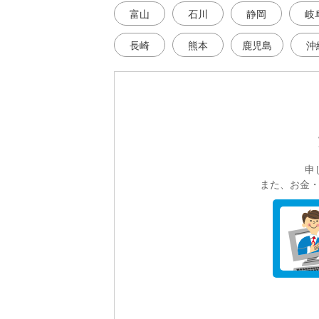
富山
石川
静岡
岐
長崎
熊本
鹿児島
沖
申
また、お金