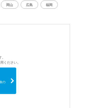
岡山
広島
福岡
。
す。
利用ください。
険の