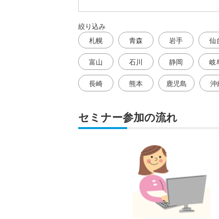
絞り込み
札幌
青森
岩手
仙
富山
石川
静岡
岐
長崎
熊本
鹿児島
沖
セミナー参加の流れ