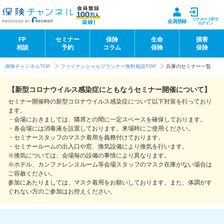
リクルートIDで
会員登録
ログイン
FP
セミナー
保険
生命
損害
相談
予約
コラム
保険
保険
保険チャンネルTOP
ファイナンシャルプランナー無料相談TOP
兵庫のセミナー一覧
【新型コロナウイルス感染症にともなうセミナー開催について】
セミナー開催時の新型コロナウイルス感染症について以下対策を行っており
ます。
・会場におきましては、隣席との間に一定スペースを確保しております。
・各会場には消毒液を設置しております。来場時にご使用ください。
・セミナースタッフのマスク着用を義務付けております。
・セミナールームの出入口や窓、換気設備により換気を行います。
※換気については、会場毎の設備の事情により異なります。
※ホテル、カンファレンスルーム等会場スタッフのマスク在庫がない場合は
ご容赦ください。
参加にあたりましては、マスク着用をお願いしております。また、体調がす
ぐれない方のご参加はお控えください。