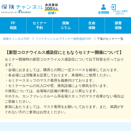
リクルートIDで
会員登録
ログイン
FP
セミナー
保険
生命
損害
相談
予約
コラム
保険
保険
保険チャンネルTOP
ファイナンシャルプランナー無料相談TOP
千葉のセミナー一覧
【新型コロナウイルス感染症にともなうセミナー開催について】
セミナー開催時の新型コロナウイルス感染症について以下対策を行っており
ます。
・会場におきましては、隣席との間に一定スペースを確保しております。
・各会場には消毒液を設置しております。来場時にご使用ください。
・セミナースタッフのマスク着用を義務付けております。
・セミナールームの出入口や窓、換気設備により換気を行います。
※換気については、会場毎の設備の事情により異なります。
※ホテル、カンファレンスルーム等会場スタッフのマスク在庫がない場合は
ご容赦ください。
参加にあたりましては、マスク着用をお願いしております。また、体調がす
ぐれない方のご参加はお控えください。