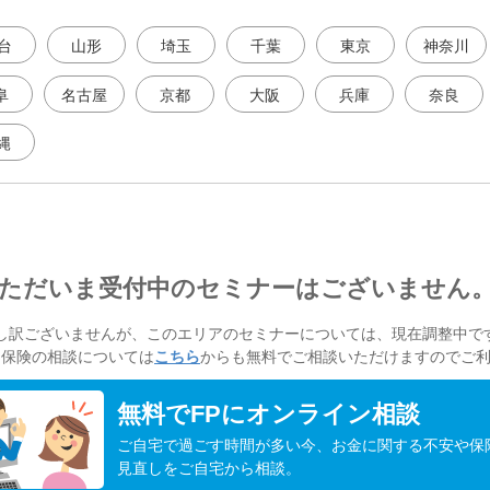
台
山形
埼玉
千葉
東京
神奈川
阜
名古屋
京都
大阪
兵庫
奈良
縄
ただいま受付中のセミナーはございません
し訳ございませんが、このエリアのセミナーについては、現在調整中で
・保険の相談については
こちら
からも無料でご相談いただけますのでご
無料でFPにオンライン相談
ご自宅で過ごす時間が多い今、お金に関する不安や保
見直しをご自宅から相談。