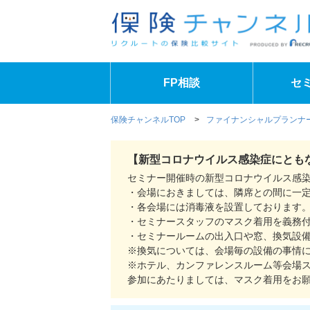
FP相談
セ
保険チャンネルTOP
>
ファイナンシャルプランナー
【新型コロナウイルス感染症にとも
セミナー開催時の新型コロナウイルス感
・会場におきましては、隣席との間に一
・各会場には消毒液を設置しております
・セミナースタッフのマスク着用を義務
・セミナールームの出入口や窓、換気設
※換気については、会場毎の設備の事情
※ホテル、カンファレンスルーム等会場
参加にあたりましては、マスク着用をお