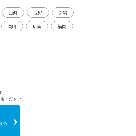
山梨
長野
新潟
岡山
広島
福岡
。
す。
利用ください。
険の