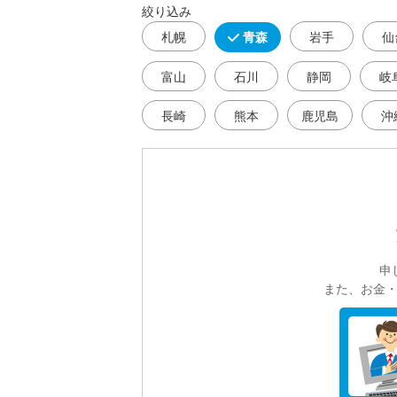
絞り込み
札幌
青森
岩手
仙
富山
石川
静岡
岐
長崎
熊本
鹿児島
沖
申
また、お金