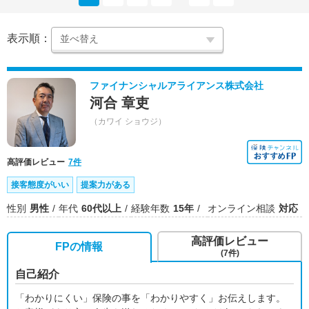
表示順：
ファイナンシャルアライアンス株式会社
河合 章吏
（カワイ ショウジ）
高評価レビュー
7件
接客態度がいい
提案力がある
性別
男性
年代
60代以上
経験年数
15年
オンライン相談
対応
高評価レビュー
FPの情報
(7件)
自己紹介
「わかりにくい」保険の事を「わかりやすく」お伝えします。