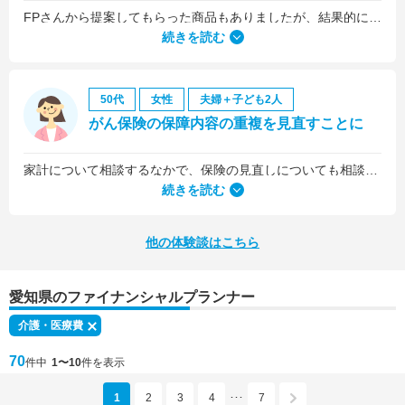
FPさんから提案してもらった商品もありましたが、結果的には私の会社の団体保険に入るのが一番いいことを教えていただいて、そうすることにしました。
続きを読む
50代
女性
夫婦＋子ども2人
がん保険の保障内容の重複を見直すことに
家計について相談するなかで、保険の見直しについても相談しました。医療保険は、入院5日目から最低限の給付金を受け取れるものに加入していましたが、保険料を少しプラスするだけで、入院1日目から給付金を受け取れる、手厚いものに乗り換えることができました。
続きを読む
他の体験談はこちら
愛知県のファイナンシャルプランナー
介護・医療費
70
件中
1〜10
件を表示
1
2
3
4
7
･･･