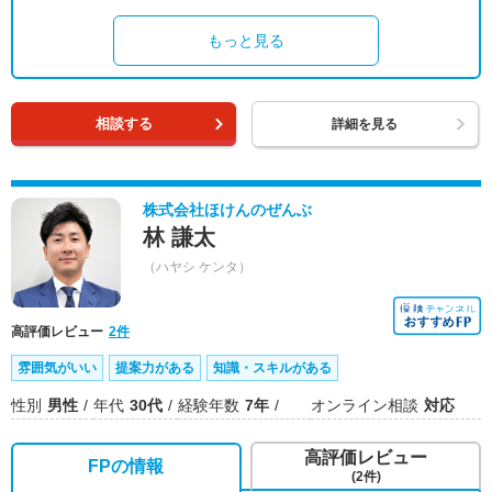
もっと見る
相談する
詳細を見る
株式会社ほけんのぜんぶ
林 謙太
（ハヤシ ケンタ）
高評価レビュー
2件
雰囲気がいい
提案力がある
知識・スキルがある
性別
男性
年代
30代
経験年数
7年
オンライン相談
対応
高評価レビュー
FPの情報
(2件)