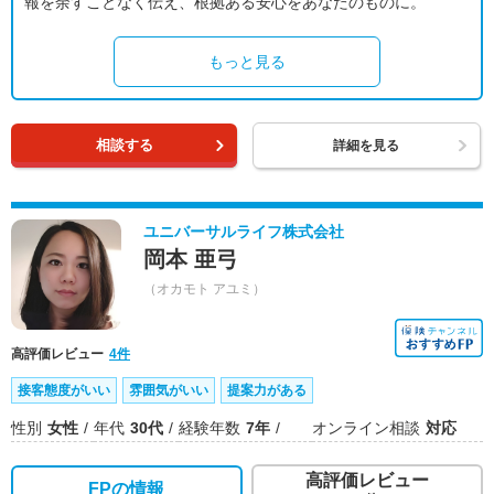
報を余すことなく伝え、根拠ある安心をあなたのものに。
もっと見る
相談する
詳細を見る
ユニバーサルライフ株式会社
岡本 亜弓
（オカモト アユミ）
高評価レビュー
4件
接客態度がいい
雰囲気がいい
提案力がある
性別
女性
年代
30代
経験年数
7年
オンライン相談
対応
高評価レビュー
FPの情報