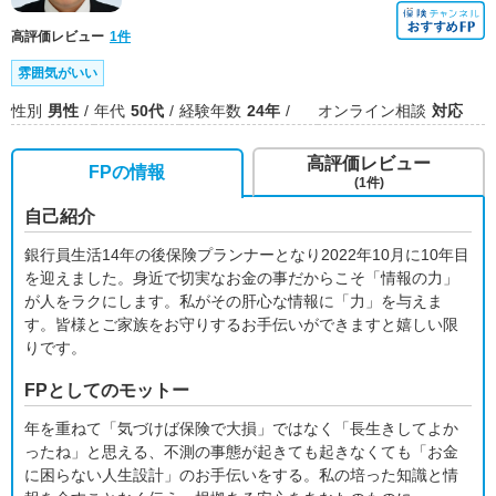
高評価レビュー
1件
雰囲気がいい
性別
男性
年代
50代
経験年数
24年
オンライン相談
対応
高評価レビュー
FPの情報
(1件)
自己紹介
銀行員生活14年の後保険プランナーとなり2022年10月に10年目
を迎えました。身近で切実なお金の事だからこそ「情報の力」
が人をラクにします。私がその肝心な情報に「力」を与えま
す。皆様とご家族をお守りするお手伝いができますと嬉しい限
りです。
FPとしてのモットー
年を重ねて「気づけば保険で大損」ではなく「長生きしてよか
ったね」と思える、不測の事態が起きても起きなくても「お金
に困らない人生設計」のお手伝いをする。私の培った知識と情