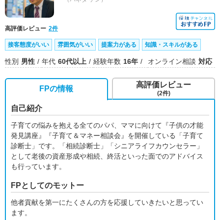
高評価レビュー
2件
接客態度がいい
雰囲気がいい
提案力がある
知識・スキルがある
性別
男性
年代
60代以上
経験年数
16年
オンライン相談
対応
高評価レビュー
FPの情報
(2件)
自己紹介
子育ての悩みを抱える全てのパパ、ママに向けて『子供の才能
発見講座』『子育て＆マネー相談会』を開催している「子育て
診断士」です。「相続診断士」「シニアライフカウンセラー」
として老後の資産形成や相続、終活といった面でのアドバイス
も行っています。
FPとしてのモットー
他者貢献を第一にたくさんの方を応援していきたいと思ってい
ます。