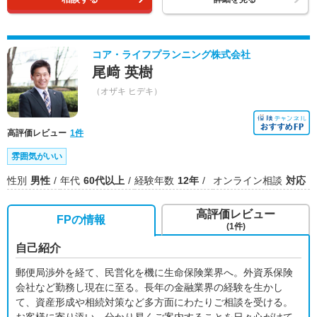
コア・ライフプランニング株式会社
尾﨑 英樹
（オザキ ヒデキ）
高評価レビュー
1件
雰囲気がいい
性別
男性
年代
60代以上
経験年数
12年
オンライン相談
対応
高評価レビュー
FPの情報
(1件)
自己紹介
郵便局渉外を経て、民営化を機に生命保険業界へ。外資系保険
会社など勤務し現在に至る。長年の金融業界の経験を生かし
て、資産形成や相続対策など多方面にわたりご相談を受ける。