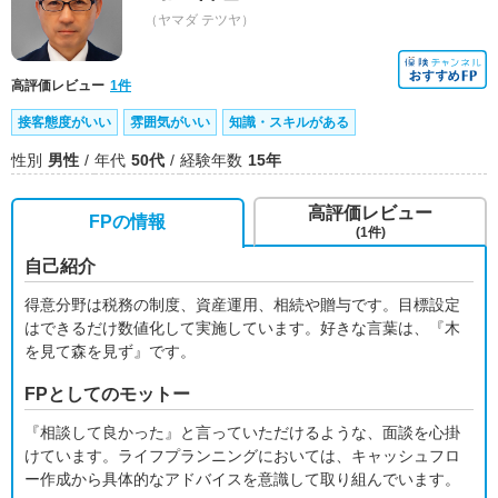
（ヤマダ テツヤ）
高評価レビュー
1件
接客態度がいい
雰囲気がいい
知識・スキルがある
性別
男性
年代
50代
経験年数
15年
高評価レビュー
FPの情報
(1件)
自己紹介
得意分野は税務の制度、資産運用、相続や贈与です。目標設定
はできるだけ数値化して実施しています。好きな言葉は、『木
を見て森を見ず』です。
FPとしてのモットー
『相談して良かった』と言っていただけるような、面談を心掛
けています。ライフプランニングにおいては、キャッシュフロ
ー作成から具体的なアドバイスを意識して取り組んでいます。