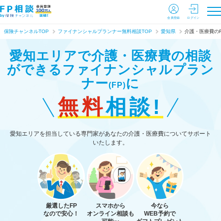
会員登録
ログイン
保険チャンネルTOP
ファイナンシャルプランナー無料相談TOP
愛知県
介護・医療費の
愛知エリアで介護・医療費の相談
ができる
ファイナンシャルプラン
ナー
に
(FP)
無料
相談!
愛知エリアを担当している専門家があなたの介護・医療費についてサポート
いたします。
厳選したFP
スマホから
今なら
なので安心！
オンライン相談も
WEB予約で