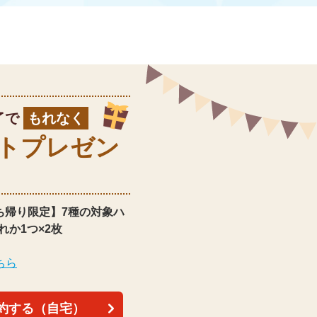
了で
もれなく
ト
プレゼン
ち帰り限定】
7種の対象ハ
れか1つ×2枚
ちら
約する（自宅）