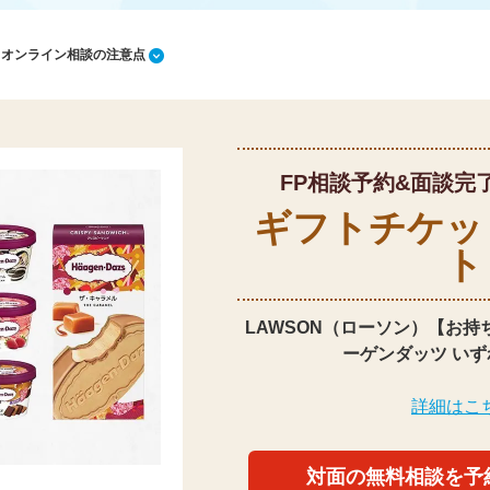
1 オンライン相談の注意点
FP相談予約&面談完
ギフトチケッ
ト
LAWSON（ローソン）【お持
ーゲンダッツ いず
詳細はこ
対面の無料相談を予