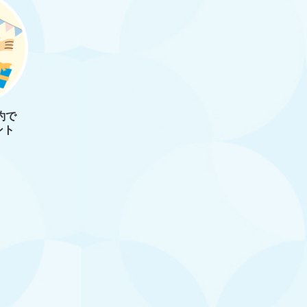
約で
ント