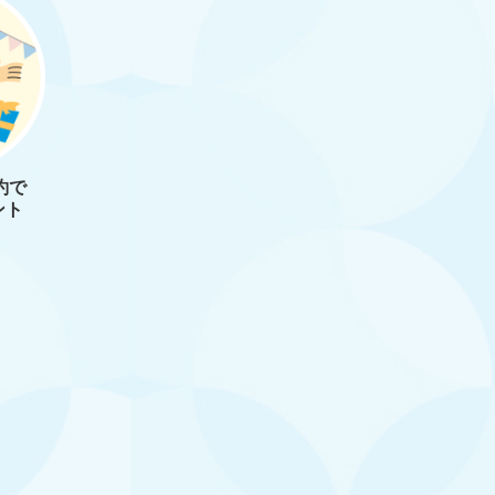
約で
ント