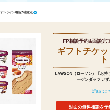
1 オンライン相談の注意点
FP相談予約&面談完
ギフトチケッ
ト
LAWSON（ローソン）【お持
ーゲンダッツ いず
詳細はこ
対面の無料相談を予