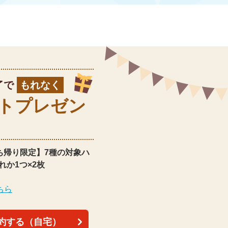
了で
もれなく
ト
プレゼン
ち帰り限定】
7種の対象ハ
れか1つ×2枚
ちら
約する（自宅）