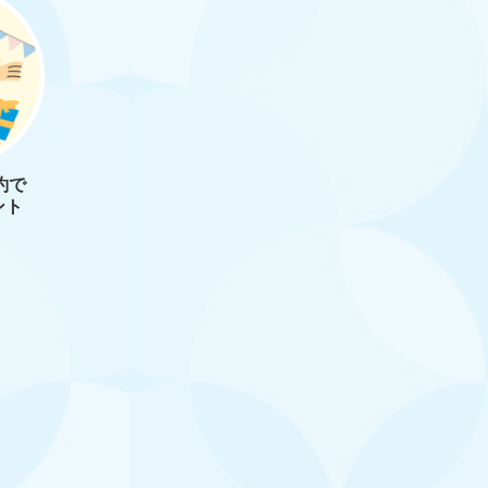
約で
ント