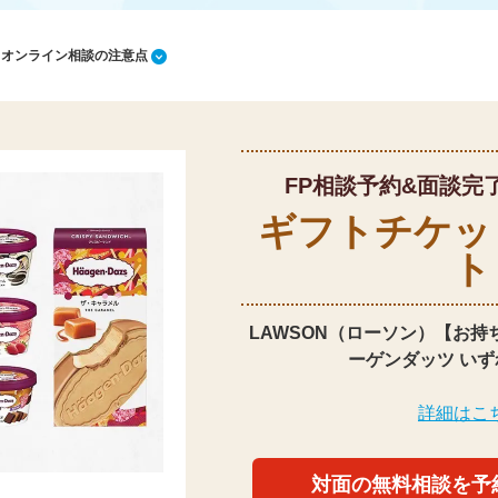
1 オンライン相談の注意点
FP相談予約&面談完
ギフトチケッ
ト
LAWSON（ローソン）【お持
ーゲンダッツ いず
詳細はこ
対面の無料相談を予