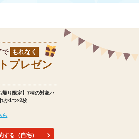
了で
もれなく
ト
プレゼン
ち帰り限定】
7種の対象ハ
れか1つ×2枚
ちら
約する（自宅）